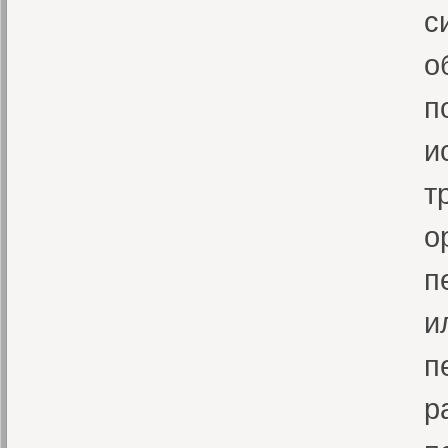
с
о
п
и
т
о
п
и
п
р