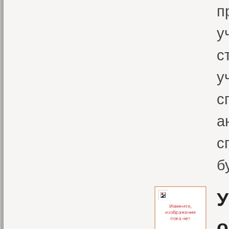
п
у
с
у
с
а
с
б
У
о