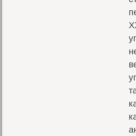
п
X
у
н
в
у
т
к
к
а