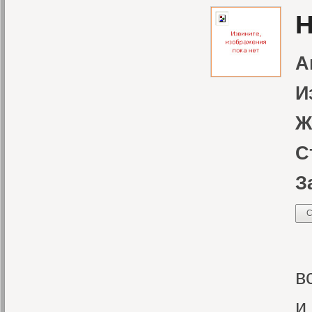
Н
А
И
Ж
С
З
С
В
в
и