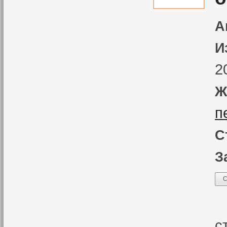
А
И
2
Ж
п
С
З
С
«
с