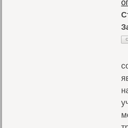
о
С
З
С
«
с
я
н
у
м
т