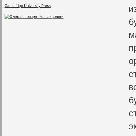
Cambridge University Press
и
б
м
п
о
с
в
б
с
э