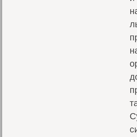
н
л
п
н
о
д
п
т
С
с