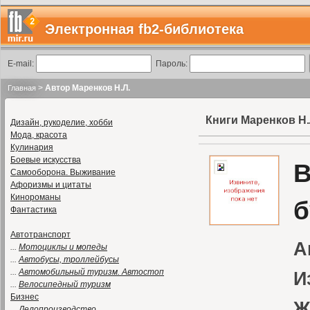
Электронная fb2-библиотека
E-mail:
Пароль:
>
Автор Маренков Н.Л.
Главная
Книги Маренков Н.
Дизайн, рукоделие, хобби
Мода, красота
Кулинария
Боевые искусства
В
Самооборона. Выживание
Афоризмы и цитаты
Кинороманы
б
Фантастика
Автотранспорт
А
...
Мотоциклы и мопеды
...
Автобусы, троллейбусы
...
Автомобильный туризм. Автостоп
И
...
Велосипедный туризм
Бизнес
Ж
...
Делопроизводство