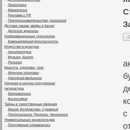
...
Логистика
С
...
Маркетинг
...
Реклама и PR
...
Предпринимательство, торговля
З
Детские сказки, мифы и басни
...
Детские журналы
Информационные технологии
С
...
Компьютерная безопасность
Искусство и культура
С
...
Архитектура
...
Музыка, балет
а
...
Религия
Красота, здоровье, секс
...
Женское здоровье
б
...
Народная медицина
Научная и научно-популярная
д
литература
...
Математика
к
...
Философия
Тайны и таинственные явления
...
Магия. Колдовство. Суеверия
с
...
Предсказания. Пророки. Ченнелинг
Универсальные энциклопедии
о
...
Популярные справочники