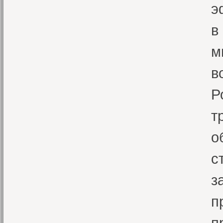
э
в
м
в
Р
т
о
с
з
п
п