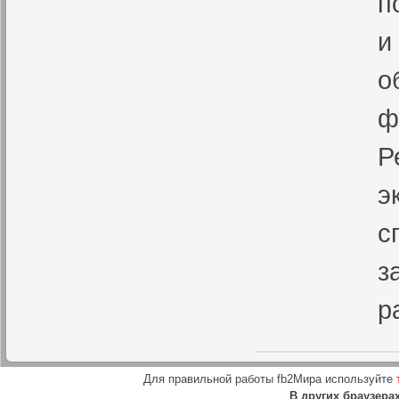
п
и
о
ф
Р
э
с
з
р
Для правильной работы fb2Мира используйте
В других браузера