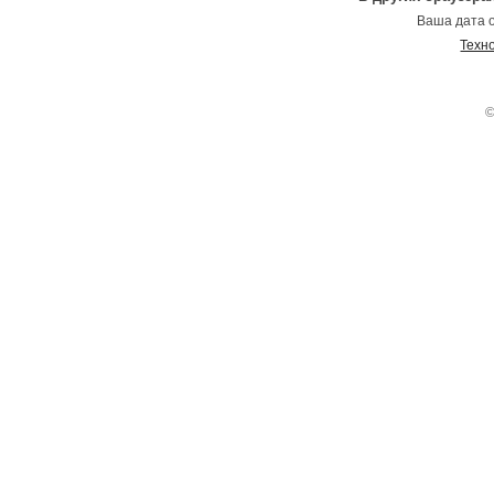
Ваша дата о
Техн
©