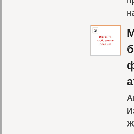
н
М
б
ф
а
А
И
Ж