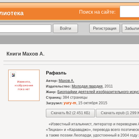
Поиск на сайте:
лиотека
Регистрация
Забыли
Книги Махов А.
Рафаэль
Махов А.
Автор:
Молодая гвардия
, 2011
Издательство:
Биографии деятелей изобразительного искус
Жанр:
384 страницы
Страниц:
yury-m
, 15 октября 2015
Загрузил:
Скачать fb2 (2 451 КБ)
Скачать epub (1 299 
«Известный итальянист, литератор и переводчик 
«Тициан» и «Караваджо», перевода всего поэтичес
а также поэзии Леопарди, удостоенный в 2004 год