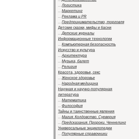
...
Логистика
...
Маркетинг
...
Реклама и PR
...
Предпринимательство, торговля
Детские сказки, мифы и басни
...
Детские журналы
Информационные технологии
...
Компьютерная безопасность
Искусство и культура
...
Архитектура
...
Музыка, балет
...
Религия
Красота, здоровье, секс
...
Женское здоровье
...
Народная медицина
Научная и научно-популярная
литература
...
Математика
...
Философия
Тайны и таинственные явления
...
Магия. Колдовство. Суеверия
...
Предсказания. Пророки. Ченнелинг
Универсальные энциклопедии
...
Популярные справочники