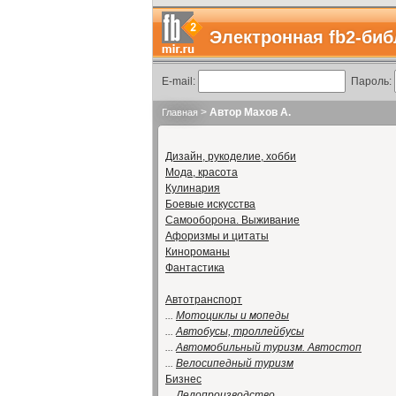
Электронная fb2-биб
E-mail:
Пароль:
>
Автор Махов А.
Главная
Дизайн, рукоделие, хобби
Мода, красота
Кулинария
Боевые искусства
Самооборона. Выживание
Афоризмы и цитаты
Кинороманы
Фантастика
Автотранспорт
...
Мотоциклы и мопеды
...
Автобусы, троллейбусы
...
Автомобильный туризм. Автостоп
...
Велосипедный туризм
Бизнес
...
Делопроизводство