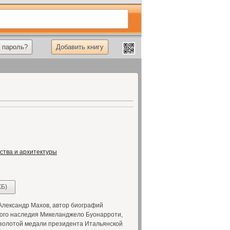
 пароль?
Добавить книгу
ства и архитектуры
КБ)
Александр Махов, автор биографий
кого наследия Микеланджело Буонарроти,
у золотой медали президента Итальянской