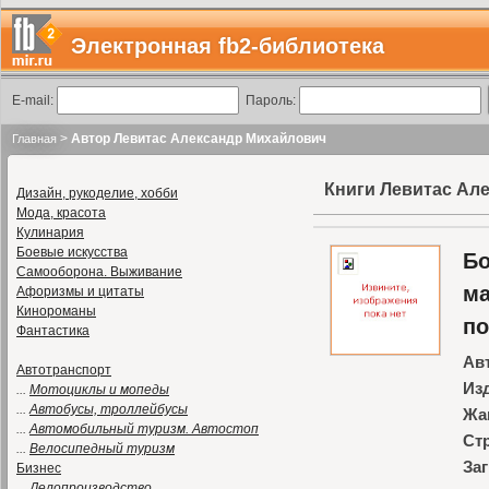
Электронная fb2-библиотека
E-mail:
Пароль:
>
Автор Левитас Александр Михайлович
Главная
Книги Левитас Ал
Дизайн, рукоделие, хобби
Мода, красота
Кулинария
Боевые искусства
Бо
Самооборона. Выживание
ма
Афоризмы и цитаты
Кинороманы
по
Фантастика
Ав
Автотранспорт
Из
...
Мотоциклы и мопеды
...
Автобусы, троллейбусы
Жа
...
Автомобильный туризм. Автостоп
Ст
...
Велосипедный туризм
Заг
Бизнес
...
Делопроизводство