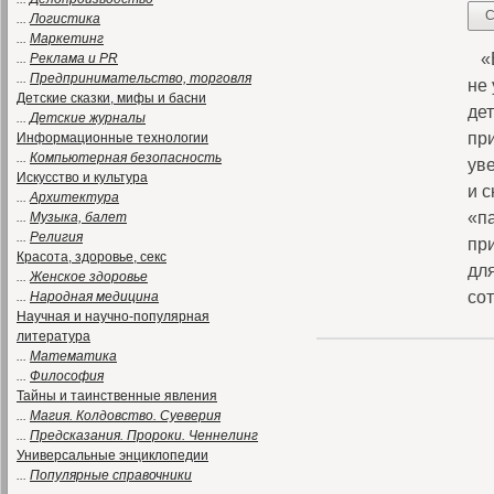
С
...
Логистика
...
Маркетинг
«Е
...
Реклама и PR
...
Предпринимательство, торговля
не 
Детские сказки, мифы и басни
де
...
Детские журналы
пр
Информационные технологии
...
Компьютерная безопасность
ув
Искусство и культура
и 
...
Архитектура
«п
...
Музыка, балет
...
Религия
пр
Красота, здоровье, секс
дл
...
Женское здоровье
со
...
Народная медицина
Научная и научно-популярная
литература
...
Математика
...
Философия
Тайны и таинственные явления
...
Магия. Колдовство. Суеверия
...
Предсказания. Пророки. Ченнелинг
Универсальные энциклопедии
...
Популярные справочники