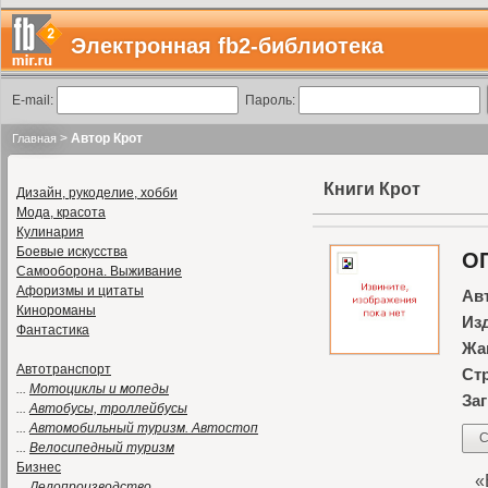
Электронная fb2-библиотека
E-mail:
Пароль:
>
Автор Крот
Главная
Книги Крот
Дизайн, рукоделие, хобби
Мода, красота
Кулинария
Боевые искусства
О
Самооборона. Выживание
Афоризмы и цитаты
Ав
Кинороманы
Из
Фантастика
Жа
Автотранспорт
Ст
...
Мотоциклы и мопеды
Заг
...
Автобусы, троллейбусы
...
Автомобильный туризм. Автостоп
С
...
Велосипедный туризм
Бизнес
«В
...
Делопроизводство