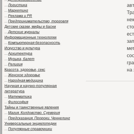
ав
...
Логистика
...
Маркетинг
Тр
...
Реклама и PR
не
...
Предпринимательство, торговля
ст
Детские сказки, мифы и басни
...
Детские журналы
ес
Информационные технологии
за
...
Компьютерная безопасность
ме
Искусство и культура
...
Архитектура
сос
...
Музыка, балет
гр
...
Религия
на
Красота, здоровье, секс
...
Женское здоровье
...
Народная медицина
Научная и научно-популярная
литература
...
Математика
...
Философия
Тайны и таинственные явления
...
Магия. Колдовство. Суеверия
...
Предсказания. Пророки. Ченнелинг
Универсальные энциклопедии
...
Популярные справочники