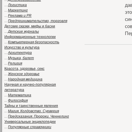
да
...
Логистика
...
Маркетинг
эт
...
Реклама и PR
си
...
Предпринимательство, торговля
сов
Детские сказки, мифы и басни
...
Детские журналы
Пе
Информационные технологии
...
Компьютерная безопасность
Искусство и культура
...
Архитектура
...
Музыка, балет
...
Религия
Красота, здоровье, секс
...
Женское здоровье
...
Народная медицина
Научная и научно-популярная
литература
...
Математика
...
Философия
Тайны и таинственные явления
...
Магия. Колдовство. Суеверия
...
Предсказания. Пророки. Ченнелинг
Универсальные энциклопедии
...
Популярные справочники