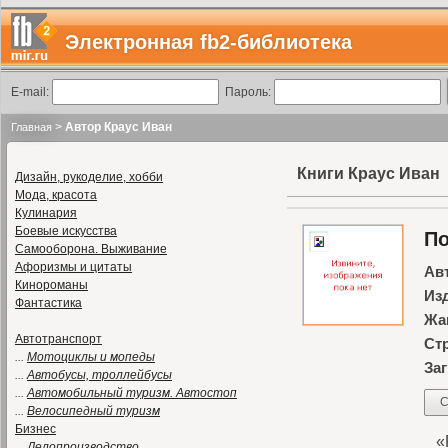
Электронная fb2-библиотека
E-mail:
Пароль:
>
Автор Краус Иван
Главная
Книги Краус Иван
Дизайн, рукоделие, хобби
Мода, красота
Кулинария
Боевые искусства
По
Самооборона. Выживание
Афоризмы и цитаты
Ав
Кинороманы
Из
Фантастика
Жа
Автотранспорт
Ст
...
Мотоциклы и мопеды
Заг
...
Автобусы, троллейбусы
...
Автомобильный туризм. Автостоп
С
...
Велосипедный туризм
Бизнес
«Р
...
Делопроизводство