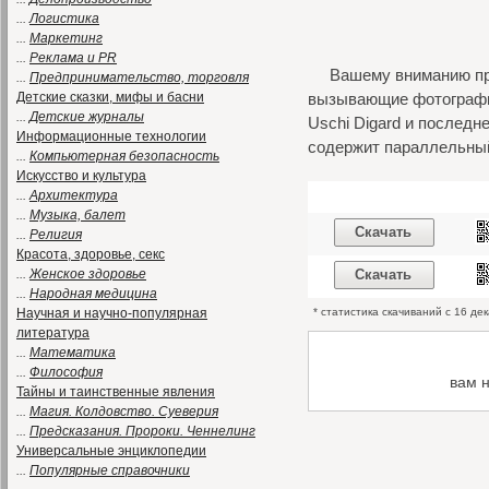
...
Логистика
...
Маркетинг
...
Реклама и PR
Вашему вниманию пре
...
Предпринимательство, торговля
Детские сказки, мифы и басни
вызывающие фотографии
...
Детские журналы
Uschi Digard и последн
Информационные технологии
содержит параллельный
...
Компьютерная безопасность
Искусство и культура
...
Архитектура
...
Музыка, балет
Скачать
...
Религия
Красота, здоровье, секс
...
Женское здоровье
Скачать
...
Народная медицина
Научная и научно-популярная
* статистика скачиваний с 16 де
литература
...
Математика
...
Философия
вам 
Тайны и таинственные явления
...
Магия. Колдовство. Суеверия
...
Предсказания. Пророки. Ченнелинг
Универсальные энциклопедии
...
Популярные справочники