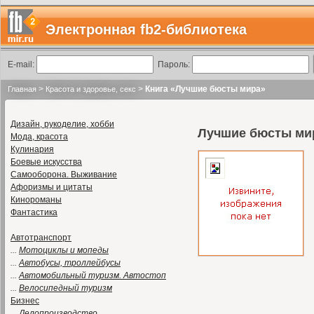
Электронная fb2-библиотека
E-mail:
Пароль:
>
>
Книга «Лучшие бюсты мира»
Главная
Красота и здоровье, секс
Дизайн, рукоделие, хобби
Лучшие бюсты ми
Мода, красота
Кулинария
Боевые искусства
Самооборона. Выживание
Афоризмы и цитаты
Кинороманы
Фантастика
Автотранспорт
...
Мотоциклы и мопеды
...
Автобусы, троллейбусы
...
Автомобильный туризм. Автостоп
...
Велосипедный туризм
Бизнес
...
Делопроизводство