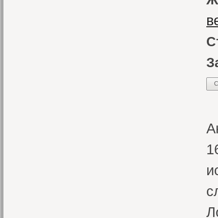
Ж
в
С
З
С
«
А
1
и
с
Л