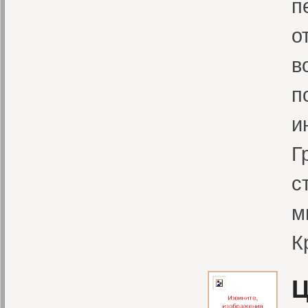
п
о
в
п
и
Г
с
м
К
Ц