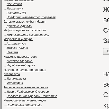
...
Логистика
Ж
...
Маркетинг
...
Реклама и PR
...
Предпринимательство, торговля
в
Детские сказки, мифы и басни
...
Детские журналы
С
Информационные технологии
...
Компьютерная безопасность
З
Искусство и культура
...
Архитектура
...
Музыка, балет
С
...
Религия
Красота, здоровье, секс
«
...
Женское здоровье
...
Народная медицина
Научная и научно-популярная
н
литература
...
Математика
в
...
Философия
Тайны и таинственные явления
...
Магия. Колдовство. Суеверия
С
...
Предсказания. Пророки. Ченнелинг
Универсальные энциклопедии
к
...
Популярные справочники