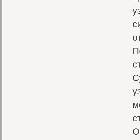
у
с
о
П
с
С
у
м
с
О