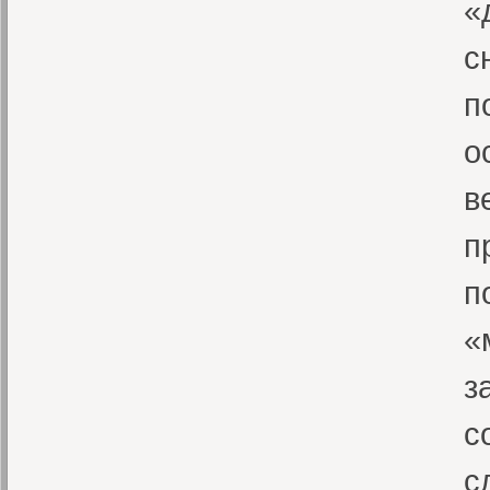
«
с
п
о
в
п
п
«
з
с
с