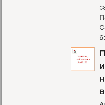
с
П
С
б
П
и
н
в
А