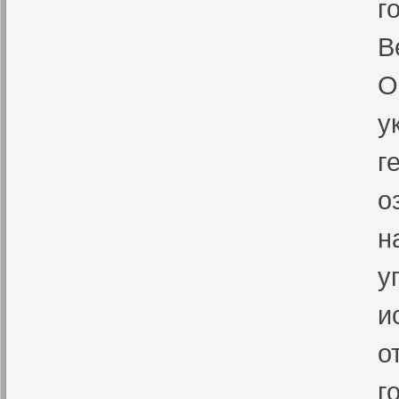
г
В
О
у
г
о
н
у
и
о
г