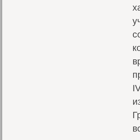
х
у
с
к
в
п
I
и
Г
в