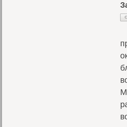
З
С
П
п
о
б
в
М
р
в