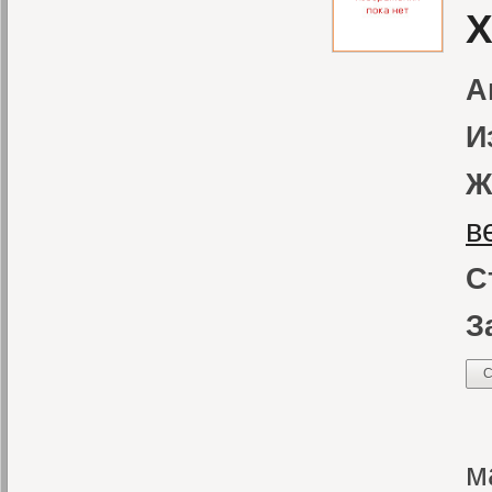
X
А
И
Ж
в
С
З
С
К
м