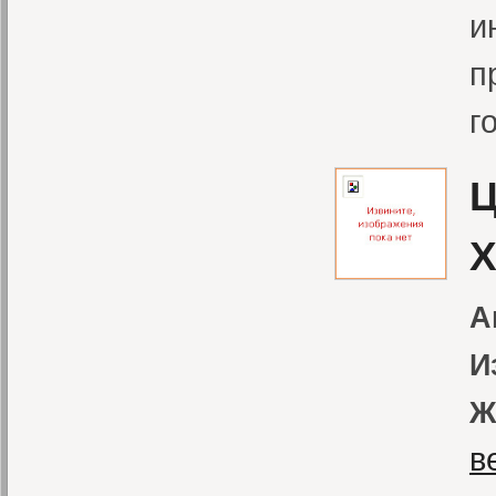
и
п
г
Ц
X
А
И
Ж
в