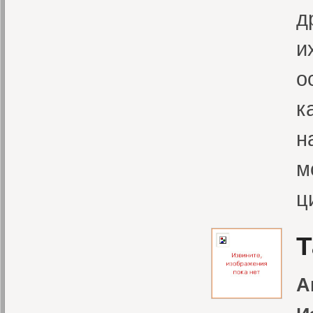
д
и
о
к
н
м
ц
Т
А