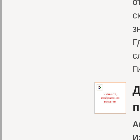
о
с
з
Г
с
Г
Д
п
А
И