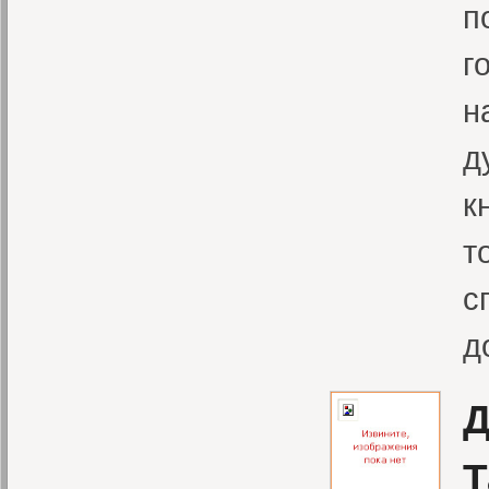
п
г
н
д
к
т
с
д
Д
Т