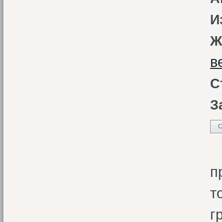
И
Ж
в
С
З
С
З
п
т
г