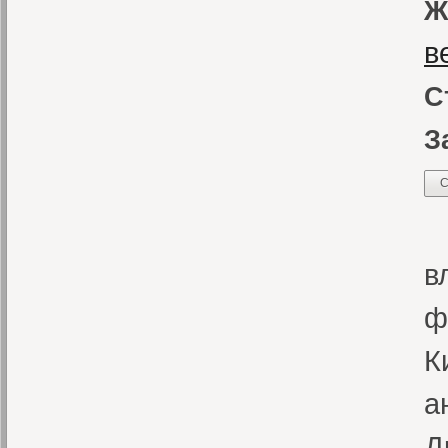
Ж
в
С
З
С
К
в
ф
К
а
Д