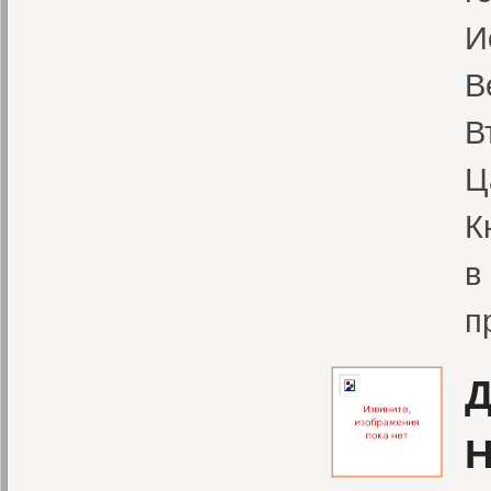
И
В
В
Ц
К
в
п
Д
Н