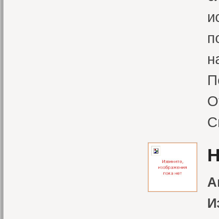
и
п
н
П
О
С
Н
А
И