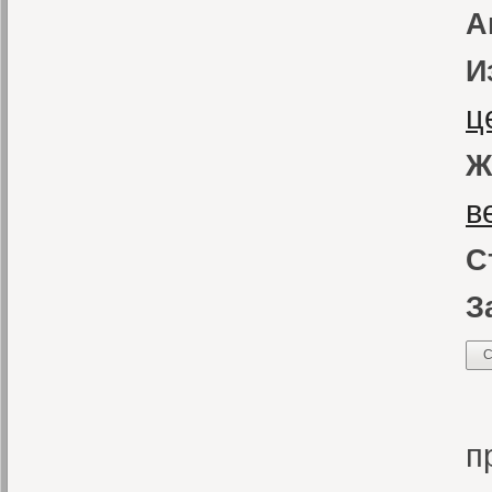
А
И
ц
Ж
в
С
З
С
К
п