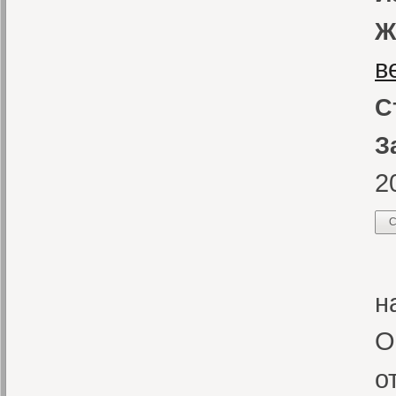
Ж
в
С
З
2
С
«
н
О
о