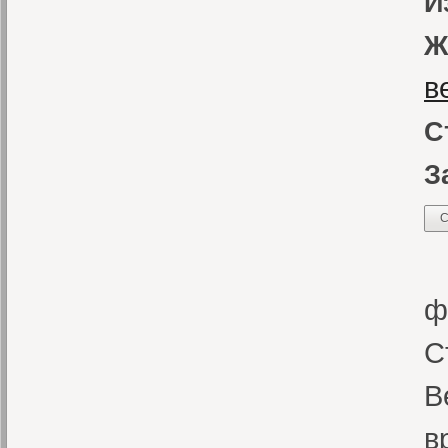
И
Ж
в
С
З
С
В
ф
С
В
в