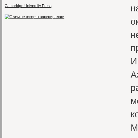
н
Cambridge University Press
о
н
п
И
А
р
м
к
М