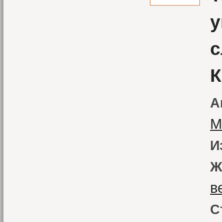
у
с
К
А
М
И
Ж
в
С