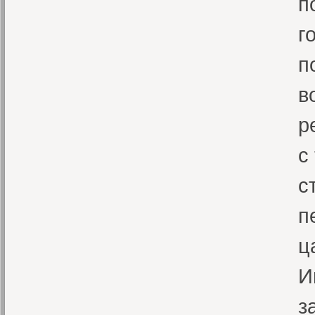
п
г
п
в
р
с
с
п
ц
И
з