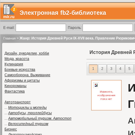
Электронная fb2-библиотека
E-mail:
Пароль:
>
Жанр: История Древней Руси IX-XVII века. Правление Рюрикови
Главная
История Древней Р
Дизайн, рукоделие, хобби
Мода, красота
Кулинария
1
2
3
4
5
Боевые искусства
Самооборона. Выживание
Афоризмы и цитаты
И
Кинороманы
Фантастика
Г
Автотранспорт
...
Мотоциклы и мопеды
...
Автобусы, троллейбусы
...
Автомобильный туризм. Автостоп
А
...
Велосипедный туризм
Бизнес
И
...
Делопроизводство