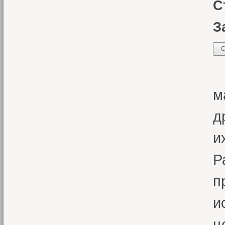
С
З
С
К
м
д
и
Р
п
и
ц