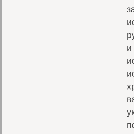
з
и
р
и
и
и
х
в
у
п