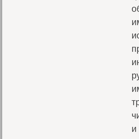
о
и
и
п
и
р
и
т
ч
и