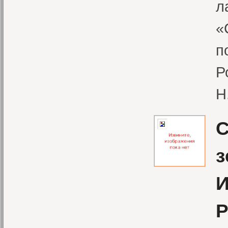
л
«
п
Р
Н
С
з
И
Р