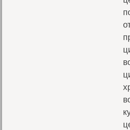
п
о
п
ц
в
ц
х
в
к
ц