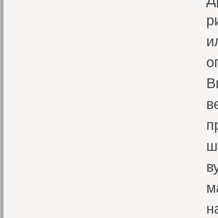
р
и
о
В
в
п
ш
в
м
н