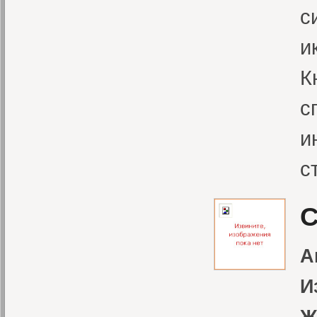
с
и
К
с
и
с
С
А
И