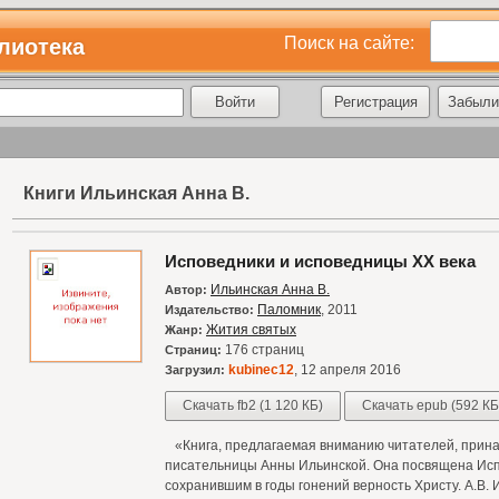
Поиск на сайте:
лиотека
Регистрация
Забыли
Книги Ильинская Анна В.
Исповедники и исповедницы XX века
Ильинская Анна В.
Автор:
Паломник
, 2011
Издательство:
Жития святых
Жанр:
176 страниц
Страниц:
kubinec12
, 12 апреля 2016
Загрузил:
Скачать fb2 (1 120 КБ)
Скачать epub (592 КБ
«Книга, предлагаемая вниманию читателей, прина
писательницы Анны Ильинской. Она посвящена Ис
сохранившим в годы гонений верность Христу. А.В. 