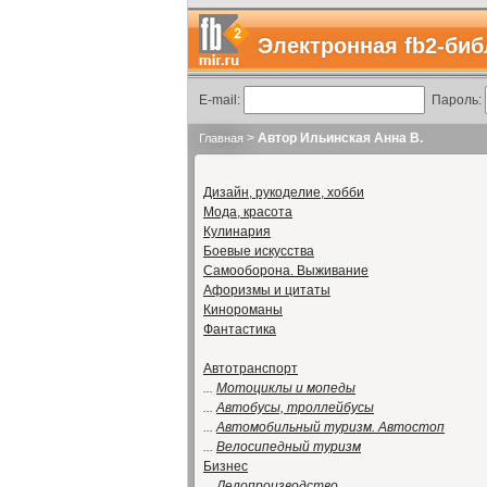
Электронная fb2-биб
E-mail:
Пароль:
>
Автор Ильинская Анна В.
Главная
Дизайн, рукоделие, хобби
Мода, красота
Кулинария
Боевые искусства
Самооборона. Выживание
Афоризмы и цитаты
Кинороманы
Фантастика
Автотранспорт
...
Мотоциклы и мопеды
...
Автобусы, троллейбусы
...
Автомобильный туризм. Автостоп
...
Велосипедный туризм
Бизнес
...
Делопроизводство