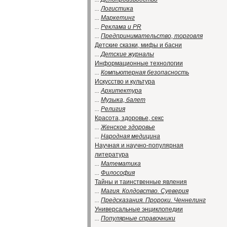
...
Логистика
...
Маркетинг
...
Реклама и PR
...
Предпринимательство, торговля
Детские сказки, мифы и басни
...
Детские журналы
Информационные технологии
...
Компьютерная безопасность
Искусство и культура
...
Архитектура
...
Музыка, балет
...
Религия
Красота, здоровье, секс
...
Женское здоровье
...
Народная медицина
Научная и научно-популярная
литература
...
Математика
...
Философия
Тайны и таинственные явления
...
Магия. Колдовство. Суеверия
...
Предсказания. Пророки. Ченнелинг
Универсальные энциклопедии
...
Популярные справочники