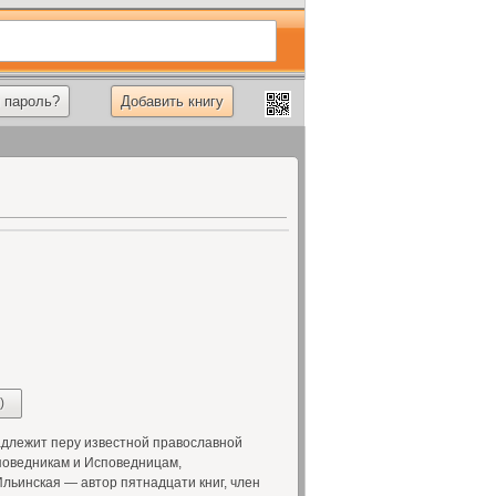
 пароль?
Добавить книгу
)
длежит перу известной православной
поведникам и Исповедницам,
Ильинская — автор пятнадцати книг, член