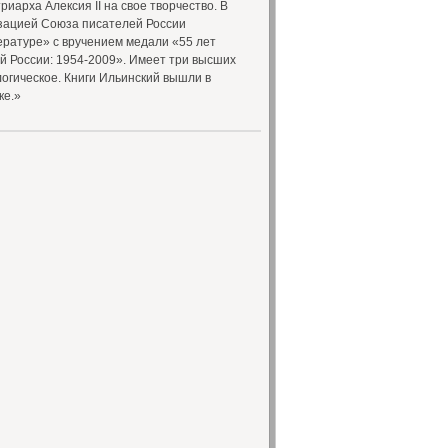
иарха Алексия II на свое творчество. В
изацией Союза писателей России
ратуре» с вручением медали «55 лет
й России: 1954-2009». Имеет три высших
огическое. Книги Ильинский вышли в
ке.»