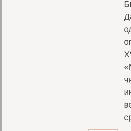
Б
Д
о
о
X
«
ч
и
в
с