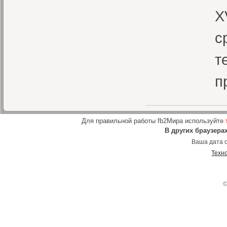
X
с
т
п
Для правильной работы fb2Мира используйте
В других браузера
Ваша дата о
Техн
©