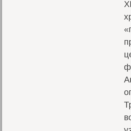
X
х
«
п
ц
ф
А
о
Т
в
у