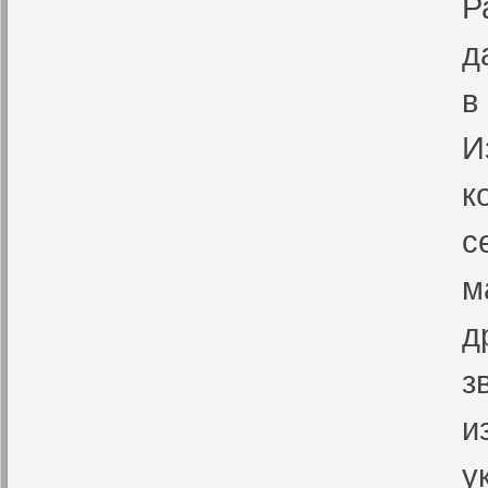
Р
д
в
И
к
с
м
д
з
и
у