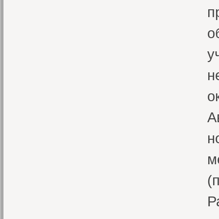
п
о
у
н
о
А
н
м
(
Р