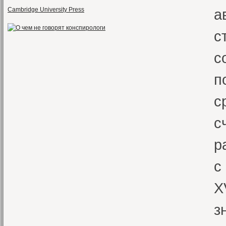
Cambridge University Press
а
с
с
п
с
с
р
с
X
з