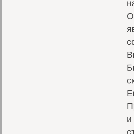
н
О
я
с
В
Б
с
Е
П
и
с