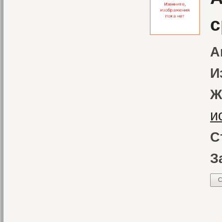
с
А
И
Ж
и
С
З
С
«