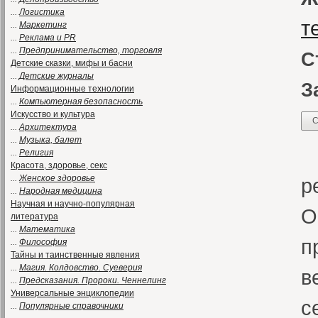
...
Логистика
т
...
Маркетинг
...
Реклама и PR
...
Предпринимательство, торговля
С
Детские сказки, мифы и басни
...
Детские журналы
З
Информационные технологии
...
Компьютерная безопасность
Искусство и культура
С
...
Архитектура
...
Музыка, балет
«
...
Религия
Красота, здоровье, секс
...
Женское здоровье
р
...
Народная медицина
Научная и научно-популярная
О
литература
...
Математика
п
...
Философия
Тайны и таинственные явления
...
Магия. Колдовство. Суеверия
в
...
Предсказания. Пророки. Ченнелинг
Универсальные энциклопедии
с
...
Популярные справочники