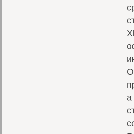
с
с
X
о
и
О
п
а
с
с