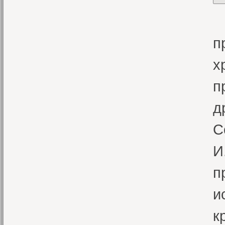
«
п
х
п
д
С
И
п
и
к