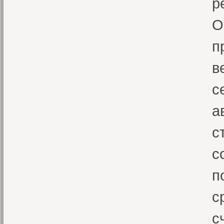
р
О
п
в
с
а
с
с
п
с
с