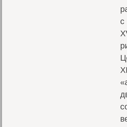
р
с
X
р
Ц
X
«
д
с
в