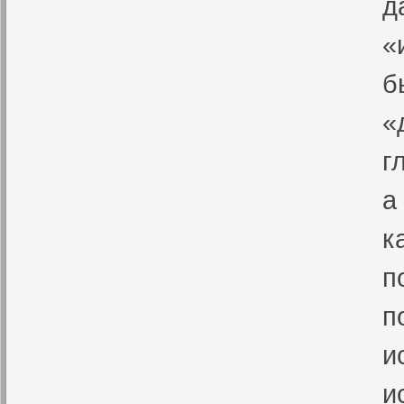
д
«
б
«
г
а
к
п
п
и
и