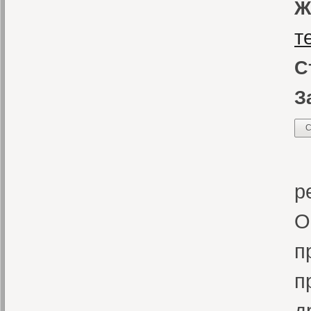
Ж
т
С
З
С
«
р
О
п
п
д