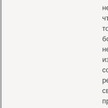
н
ч
т
б
н
и
с
р
с
п