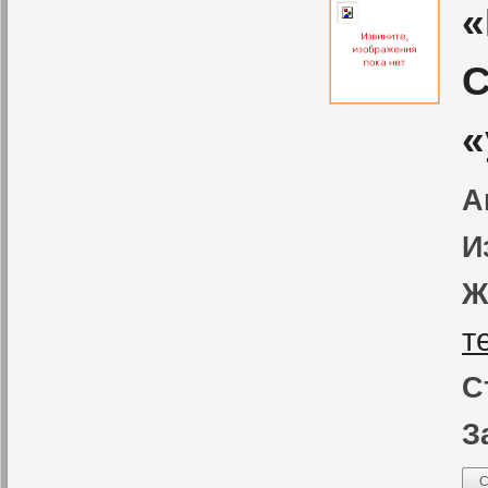
«
С
«
А
И
Ж
т
С
З
С