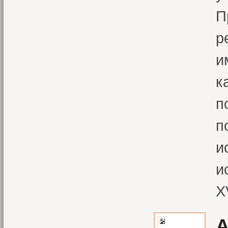
П
р
и
к
п
п
и
и
X
А