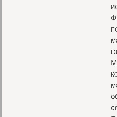
и
Ф
п
м
г
М
к
м
о
с