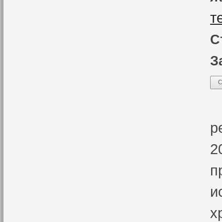
т
С
З
С
Д
р
2
п
и
х