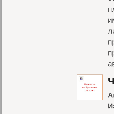
п
и
л
п
п
а
Ч
А
И