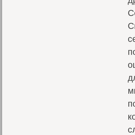
С
С
с
п
о
д
м
п
к
с