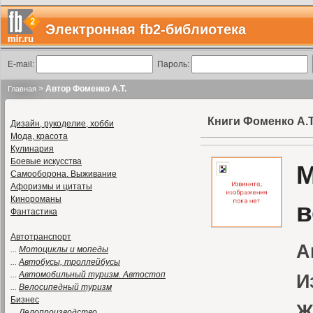
Электронная fb2-библиотека
E-mail:
Пароль:
>
Автор Фоменко А.Т.
Главная
Книги Фоменко А.Т
Дизайн, рукоделие, хобби
Мода, красота
Кулинария
Боевые искусства
М
Самооборона. Выживание
Афоризмы и цитаты
Кинороманы
в
Фантастика
Автотранспорт
А
...
Мотоциклы и мопеды
...
Автобусы, троллейбусы
...
Автомобильный туризм. Автостоп
И
...
Велосипедный туризм
Бизнес
Ж
...
Делопроизводство