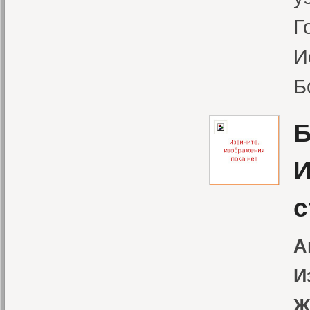
Г
И
Б
Б
И
с
А
И
Ж