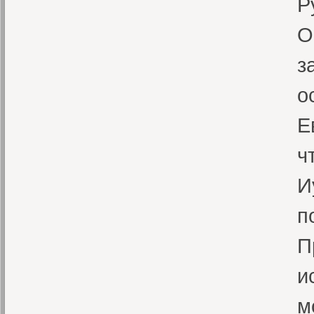
Р
О
з
о
Е
ч
И
п
П
и
м