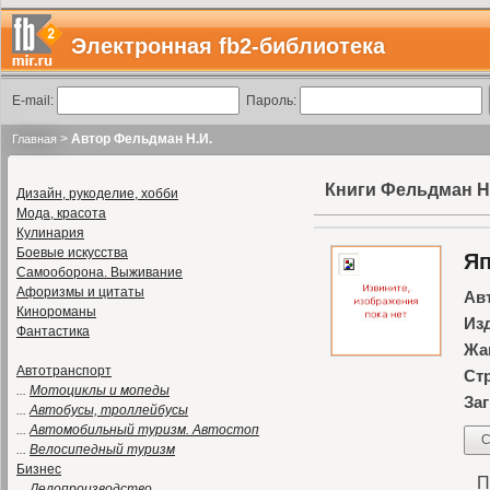
Электронная fb2-библиотека
E-mail:
Пароль:
>
Автор Фельдман Н.И.
Главная
Книги Фельдман Н
Дизайн, рукоделие, хобби
Мода, красота
Кулинария
Боевые искусства
Яп
Самооборона. Выживание
Афоризмы и цитаты
Ав
Кинороманы
Из
Фантастика
Жа
Автотранспорт
Ст
...
Мотоциклы и мопеды
Заг
...
Автобусы, троллейбусы
...
Автомобильный туризм. Автостоп
С
...
Велосипедный туризм
Бизнес
Пр
...
Делопроизводство