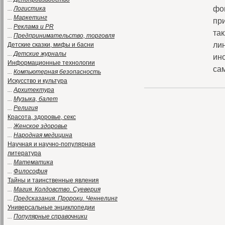
фо
...
Логистика
...
Маркетинг
при
...
Реклама и PR
та
...
Предпринимательство, торговля
ли
Детские сказки, мифы и басни
...
Детские журналы
ино
Информационные технологии
са
...
Компьютерная безопасность
Искусство и культура
...
Архитектура
...
Музыка, балет
...
Религия
Красота, здоровье, секс
...
Женское здоровье
...
Народная медицина
Научная и научно-популярная
литература
...
Математика
...
Философия
Тайны и таинственные явления
...
Магия. Колдовство. Суеверия
...
Предсказания. Пророки. Ченнелинг
Универсальные энциклопедии
...
Популярные справочники