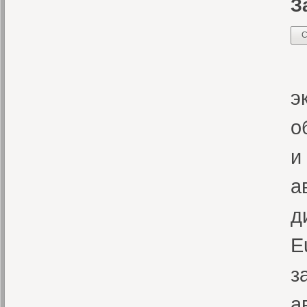
З
С
У
э
о
и
а
д
E
з
а