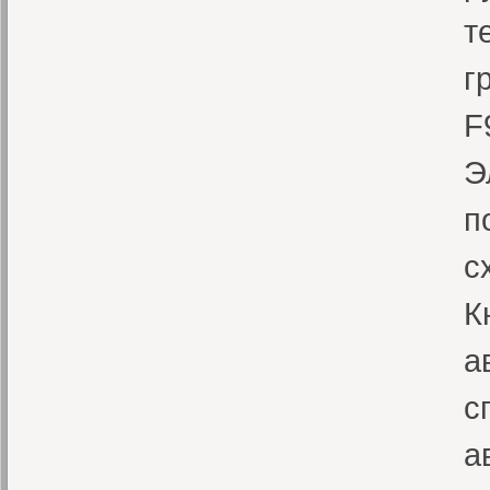
т
г
F
Э
п
с
К
а
с
а