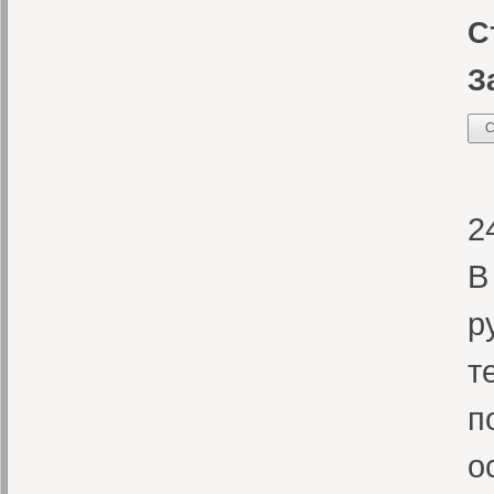
С
З
С
М
2
В
р
т
п
о