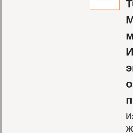
T
М
м
И
э
о
п
И
Ж