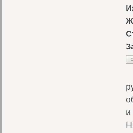
И
Ж
С
З
С
В
р
о
и
H