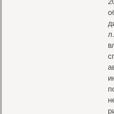
2
о
д
л
в
с
а
и
п
н
р