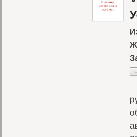
У
И
Ж
З
С
В
р
о
а