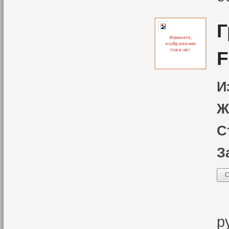
Г
F
И
Ж
С
З
С
В
р