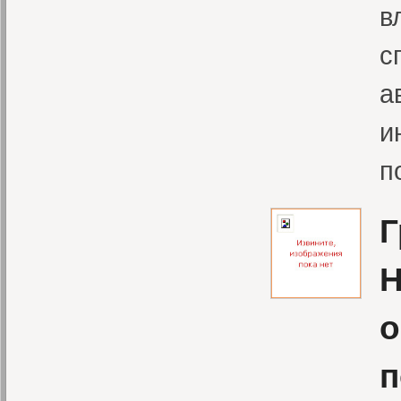
в
с
а
и
п
Г
H
о
п