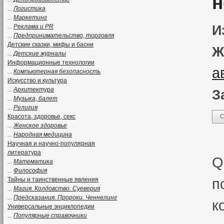
н
...
Логистика
...
Маркетинг
...
Реклама и PR
И
...
Предпринимательство, торговля
Детские сказки, мифы и басни
Ж
...
Детские журналы
Информационные технологии
а
...
Компьютерная безопасность
Искусство и культура
...
Архитектура
З
...
Музыка, балет
...
Религия
Красота, здоровье, секс
С
...
Женское здоровье
...
Народная медицина
Д
Научная и научно-популярная
литература
Q
...
Математика
...
Философия
п
Тайны и таинственные явления
...
Магия. Колдовство. Суеверия
...
Предсказания. Пророки. Ченнелинг
к
Универсальные энциклопедии
...
Популярные справочники