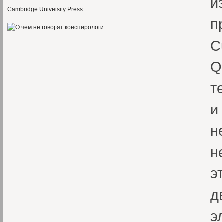
и
Cambridge University Press
п
C
Q
т
и
н
н
э
д
э