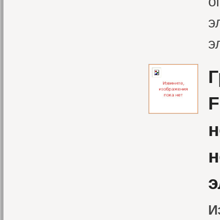
о
э
э
Г
F
н
н
э
И