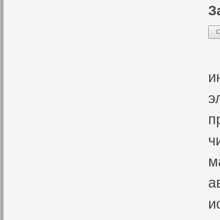
З
С
П
и
э
п
ч
м
а
и