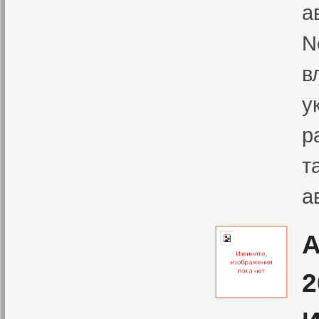
а
N
в
у
р
т
а
А
2