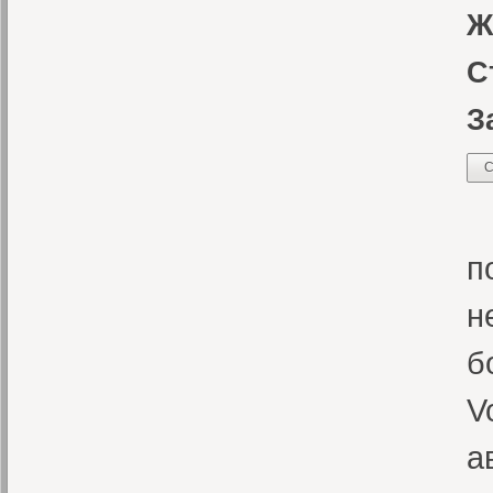
Ж
С
З
С
В
п
н
б
V
а