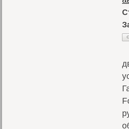
С
З
С
В
д
у
Г
F
р
о