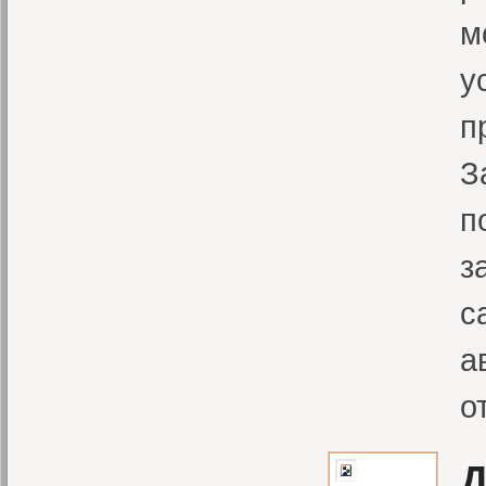
м
у
п
З
п
з
с
а
о
Д