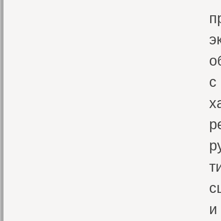
п
э
о
с
х
р
р
т
с
и