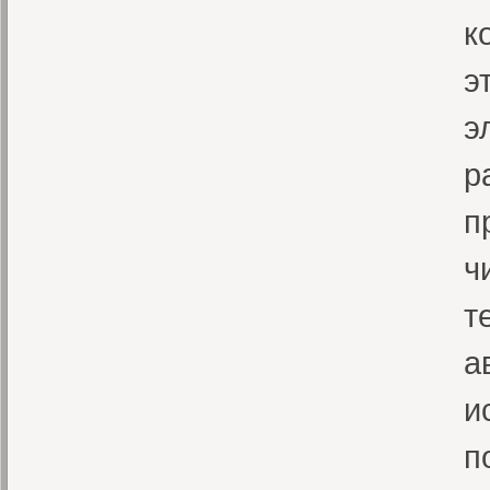
к
э
э
р
п
ч
т
а
и
п