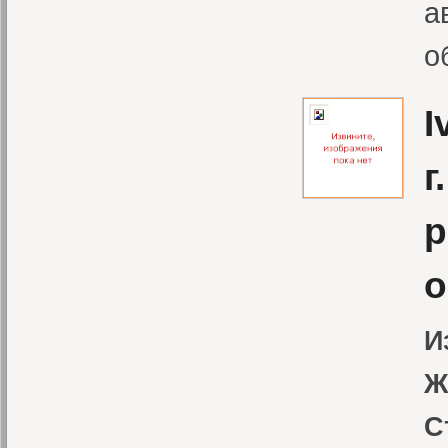
а
о
I
г
р
о
И
Ж
С