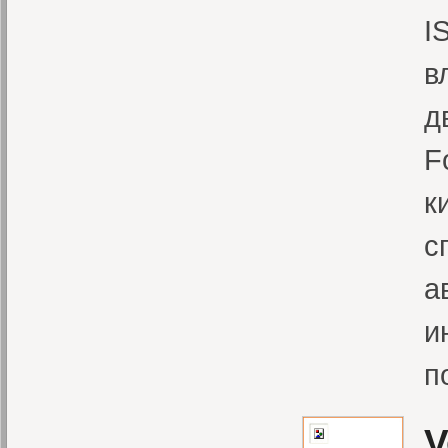
I
в
д
F
к
с
а
и
п
V