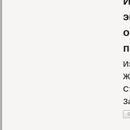
И
э
о
п
И
Ж
С
З
С
В