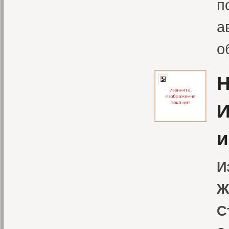
п
а
о
H
И
и
И
Ж
С