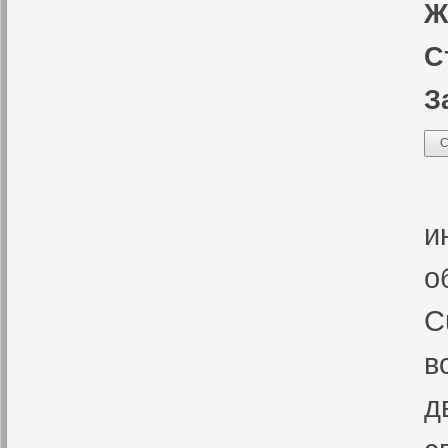
Ж
С
З
С
В
и
о
C
в
д