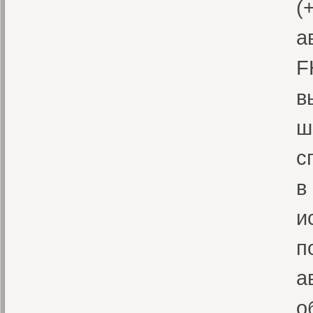
(
а
F
в
ш
с
в
и
п
а
о