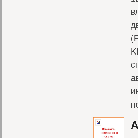
в
д
(
K
с
а
и
п
А