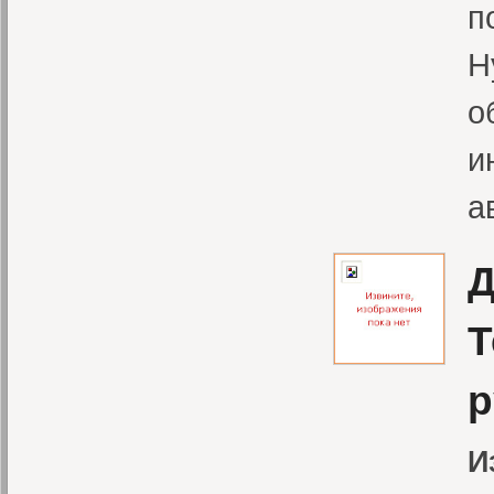
п
H
о
и
а
Д
Т
р
И