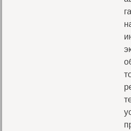
г
н
и
э
о
т
р
т
у
п