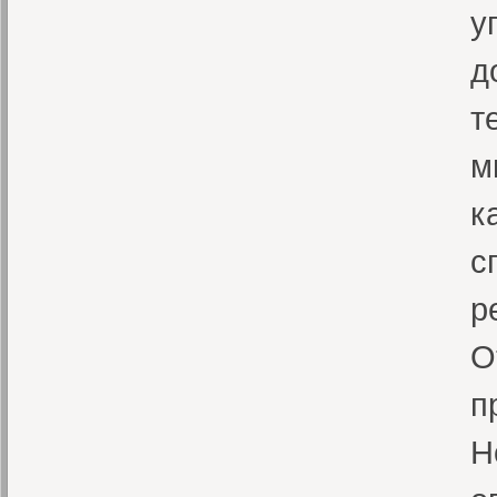
у
д
т
м
к
с
р
О
п
H