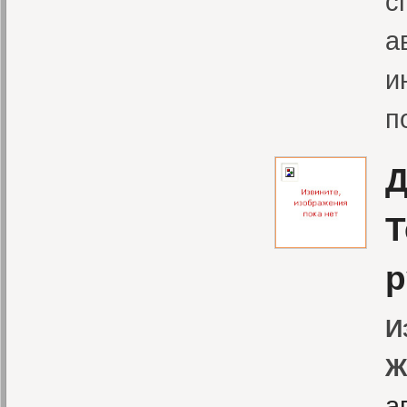
с
а
и
п
Д
Т
р
И
Ж
а