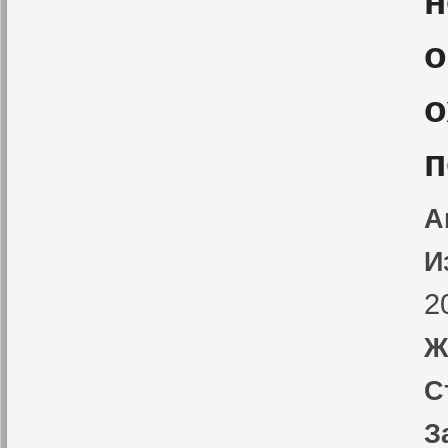
н
о
о
п
А
И
2
Ж
С
З