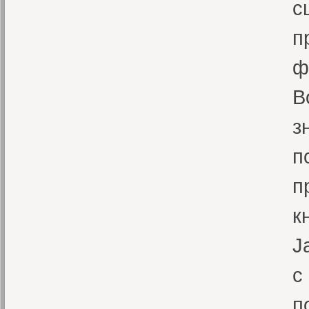
с
п
ф
В
з
п
п
к
J
с
п