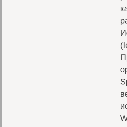
к
р
И
(
П
о
S
в
и
W