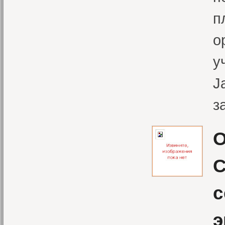
п
о
у
J
з
О
C
с
э