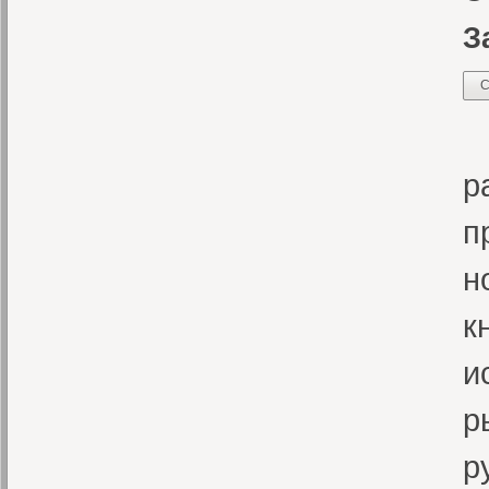
З
С
С
р
п
н
к
и
р
р