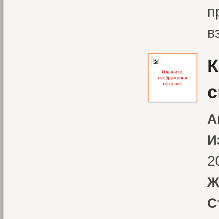
п
в
К
с
А
И
2
Ж
С