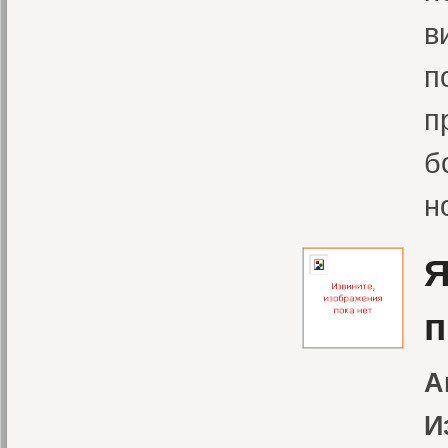
в
п
п
б
н
Я
п
А
И