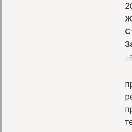
2
Ж
С
З
С
В
п
р
п
т