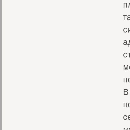
п
т
с
а
с
м
п
В
н
с
м