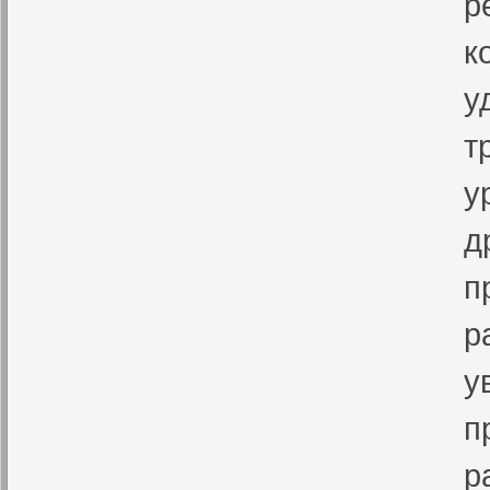
р
к
у
т
у
д
п
р
у
п
р