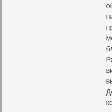
о
н
п
м
б
Р
в
в
Д
к