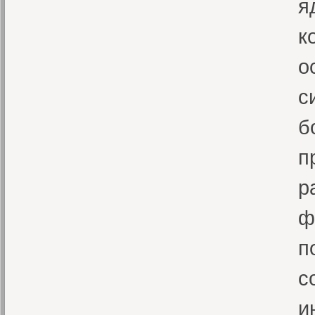
я
к
о
с
б
п
р
ф
п
с
и