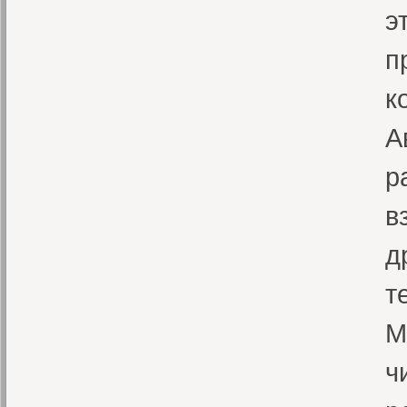
э
п
к
А
р
в
д
т
M
ч