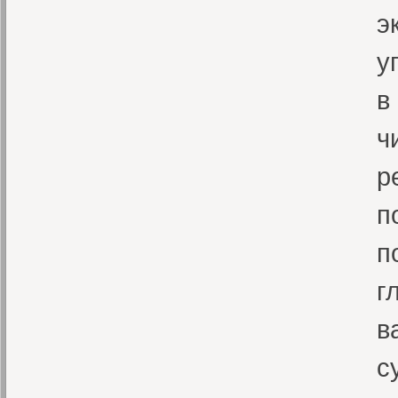
э
у
в
ч
р
п
п
г
в
с