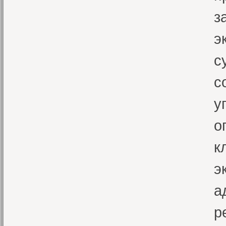
з
э
с
с
у
о
к
э
а
р