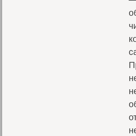
о
ч
к
с
П
н
н
о
о
н