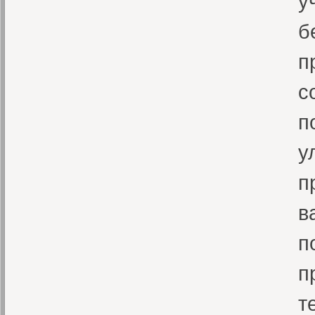
у
б
п
с
п
у
п
в
п
п
т