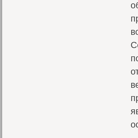
о
п
в
С
п
о
в
п
я
о
—