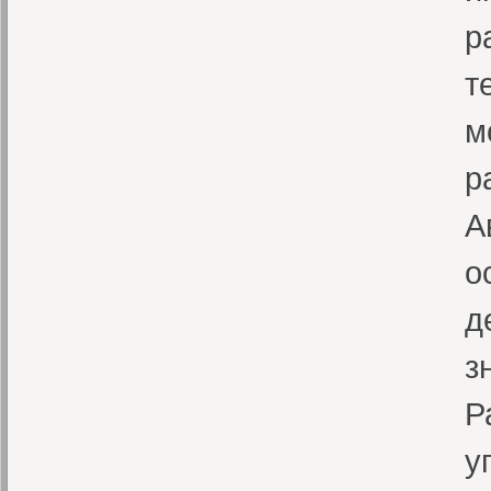
р
т
м
р
А
о
д
з
Р
у