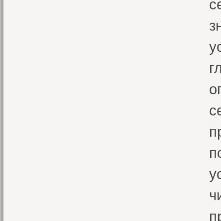
с
з
у
г
о
с
п
п
у
ч
п