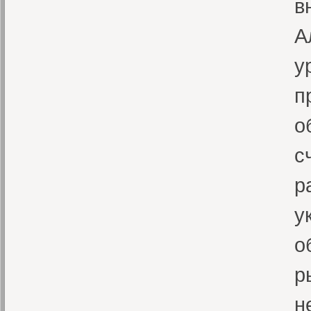
в
А
у
п
о
с
р
у
о
р
н