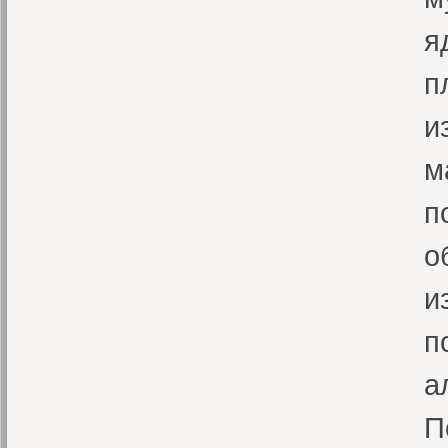
я
п
и
м
п
о
и
п
а
П