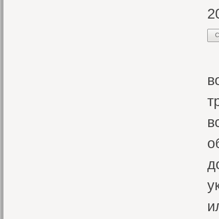
2
С
М
в
т
в
о
д
у
и