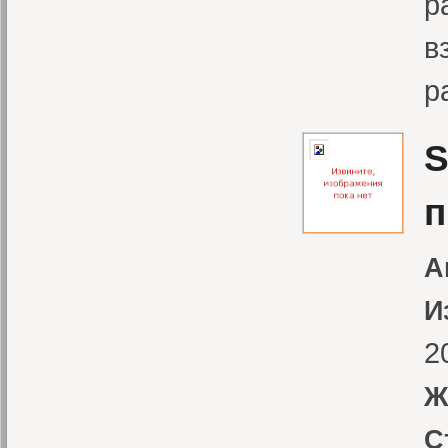
р
в
р
S
п
А
И
2
Ж
С