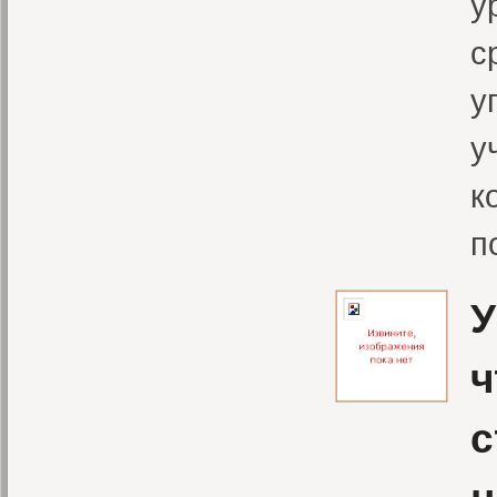
у
с
у
у
к
п
У
ч
с