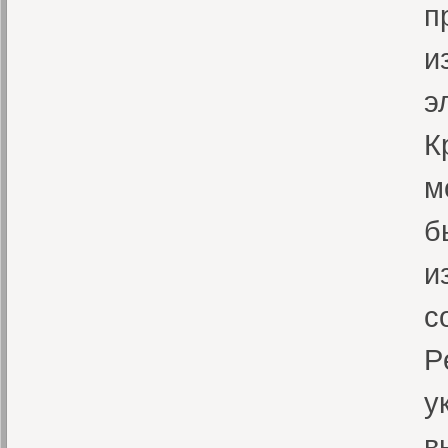
п
и
э
К
м
б
и
с
P
у
в