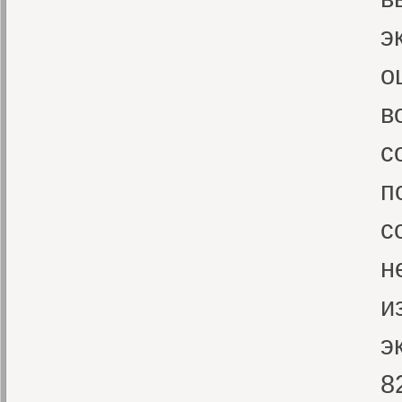
э
о
в
с
п
с
н
и
э
8