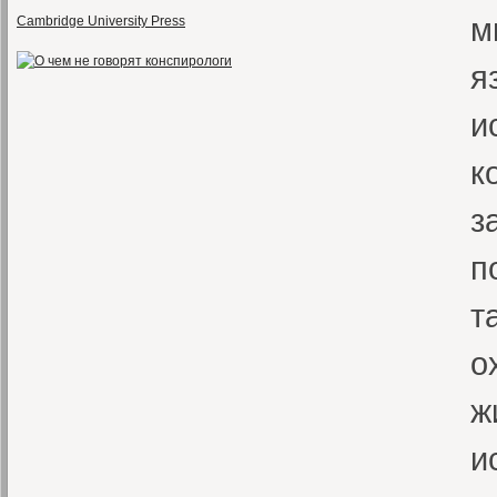
м
Cambridge University Press
я
и
к
з
п
т
о
ж
и