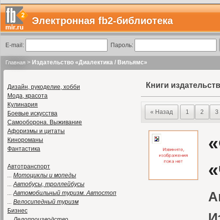
Электронная fb2-библиотека
E-mail:
Пароль:
>
Издательство «Диалектика / Вильямс»
Главная
Книги издательств
Дизайн, рукоделие, хобби
Мода, красота
Кулинария
« Назад
1
2
3
Боевые искусства
Самооборона. Выживание
Афоризмы и цитаты
«
Кинороманы
Фантастика
«
Автотранспорт
...
Мотоциклы и мопеды
...
Автобусы, троллейбусы
...
Автомобильный туризм. Автостоп
А
...
Велосипедный туризм
Бизнес
И
...
Делопроизводство