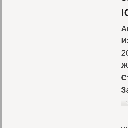
I
А
И
2
Ж
С
З
С
Т