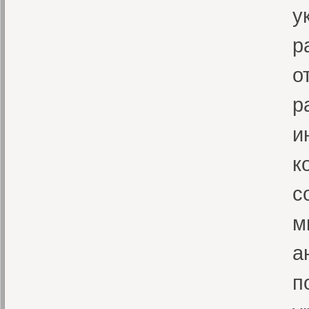
у
р
о
р
и
к
с
м
а
п