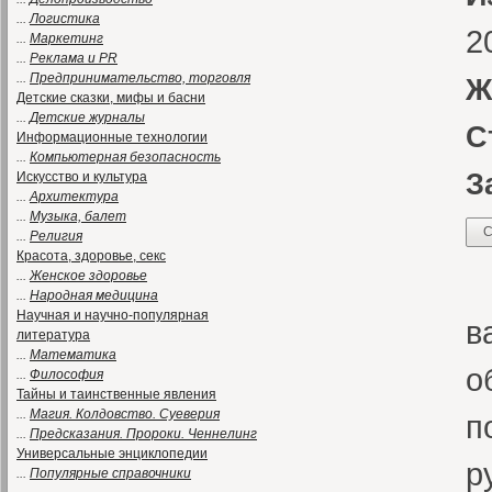
...
Логистика
2
...
Маркетинг
...
Реклама и PR
...
Предпринимательство, торговля
Ж
Детские сказки, мифы и басни
...
Детские журналы
С
Информационные технологии
...
Компьютерная безопасность
З
Искусство и культура
...
Архитектура
...
Музыка, балет
С
...
Религия
Красота, здоровье, секс
В
...
Женское здоровье
...
Народная медицина
Научная и научно-популярная
в
литература
...
Математика
о
...
Философия
Тайны и таинственные явления
...
Магия. Колдовство. Суеверия
п
...
Предсказания. Пророки. Ченнелинг
Универсальные энциклопедии
р
...
Популярные справочники