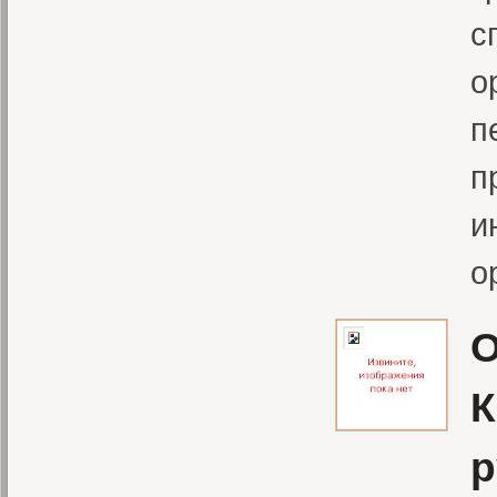
с
о
п
п
и
о
О
К
р