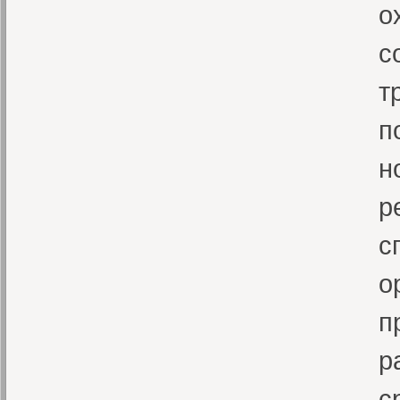
о
с
т
п
н
р
с
о
п
р
с