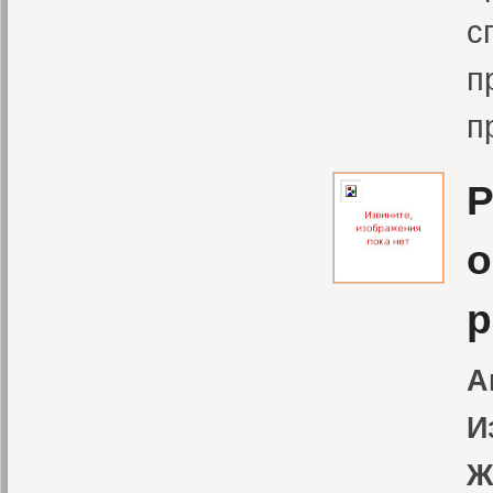
с
п
п
Р
о
р
А
И
Ж