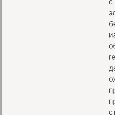
с
э
б
и
о
г
д
о
п
п
с