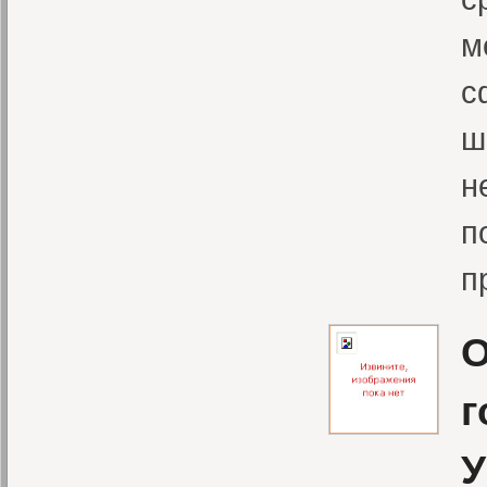
м
с
ш
н
п
п
О
г
У