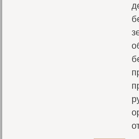
д
б
з
о
б
п
п
р
о
о