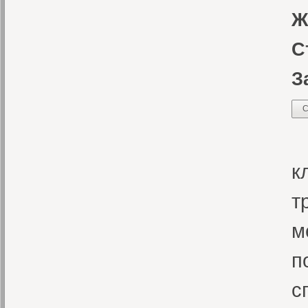
Ж
С
З
С
«
к
т
м
п
с