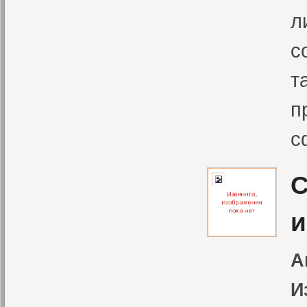
л
с
т
п
с
С
и
А
И