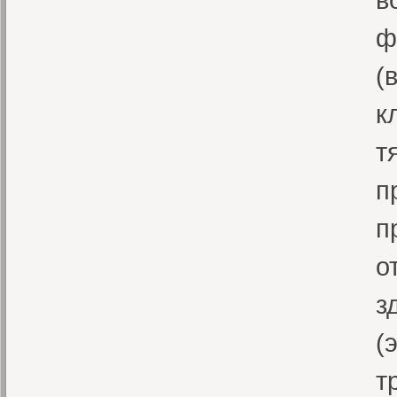
ф
(
к
т
п
п
о
з
(
т