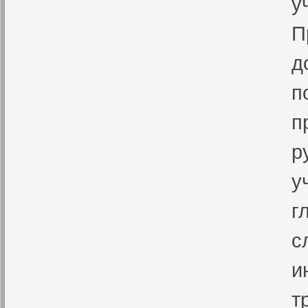
у
П
д
п
п
р
у
г
с
и
т