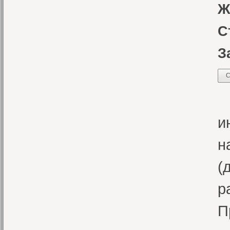
Ж
С
З
С
В
и
н
(
р
П