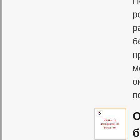
П
р
р
б
п
м
о
п
О
б