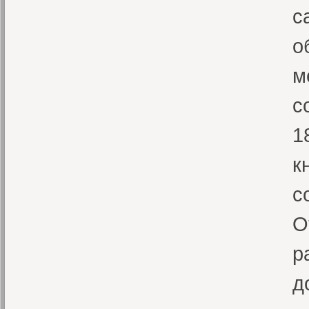
с
о
м
с
1
к
с
О
р
д