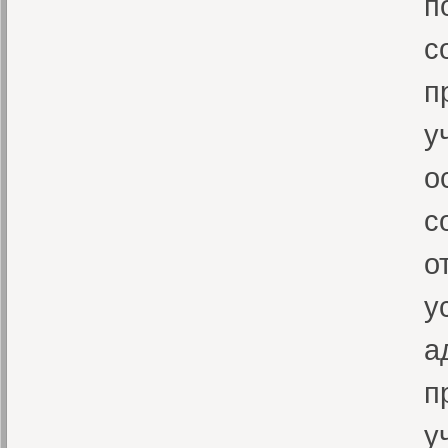
п
с
п
у
о
с
о
у
а
п
у