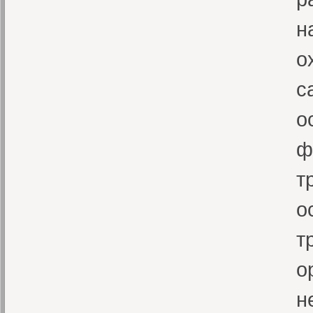
н
о
с
о
ф
т
о
т
о
н