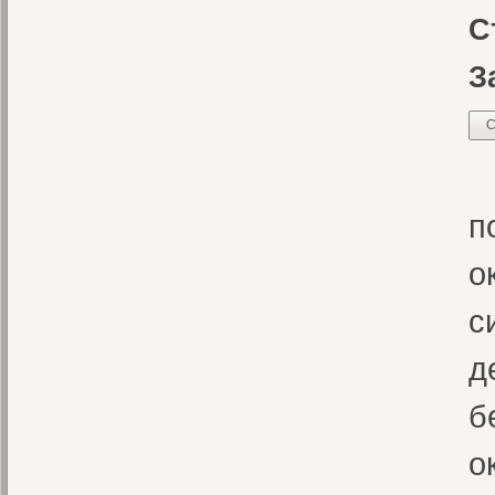
С
З
С
В
п
о
с
д
б
о