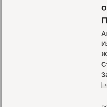
о
П
А
И
Ж
С
З
С
Р
в