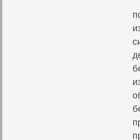
В
п
и
с
д
б
и
о
б
п
п