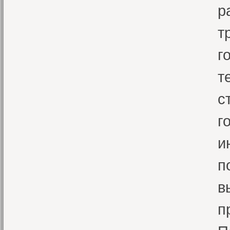
р
т
г
т
с
г
и
п
в
п