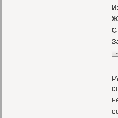
И
Ж
С
З
С
Н
р
с
н
с