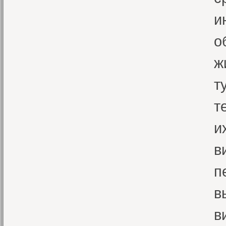
и
о
ж
т
т
и
в
п
в
в