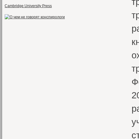
т
Cambridge University Press
т
р
к
о
т
Ф
2
р
у
с