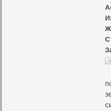
А
И
Ж
С
З
С
В
п
з
с