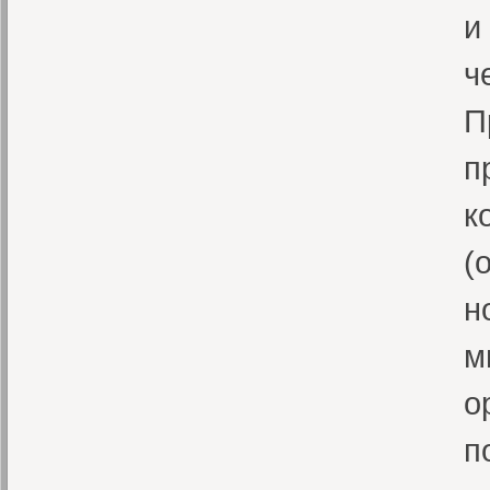
и
ч
П
п
к
(
н
м
о
п