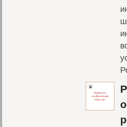
и
ш
и
в
у
Р
Р
о
р