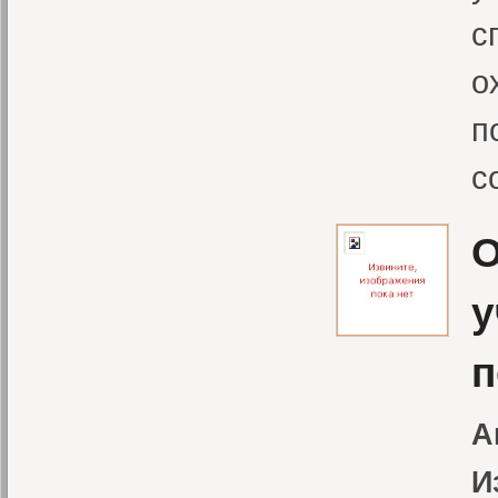
с
о
п
с
О
у
п
А
И