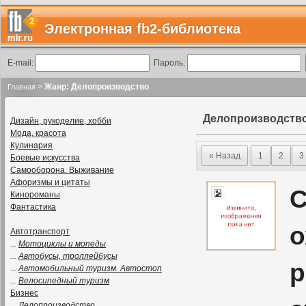
Электронная fb2-библиотека
E-mail:
Пароль:
>
Жанр: Делопроизводство
Главная
Делопроизводств
Дизайн, рукоделие, хобби
Мода, красота
Кулинария
« Назад
1
2
3
Боевые искусства
Самооборона. Выживание
Афоризмы и цитаты
С
Кинороманы
Фантастика
о
Автотранспорт
...
Мотоциклы и мопеды
...
Автобусы, троллейбусы
р
...
Автомобильный туризм. Автостоп
...
Велосипедный туризм
Бизнес
...
Делопроизводство