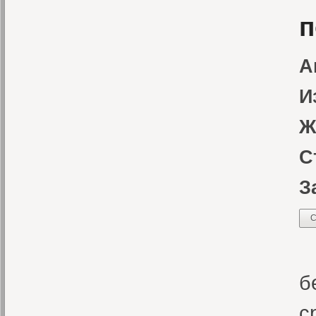
п
А
И
Ж
С
З
С
Р
б
с