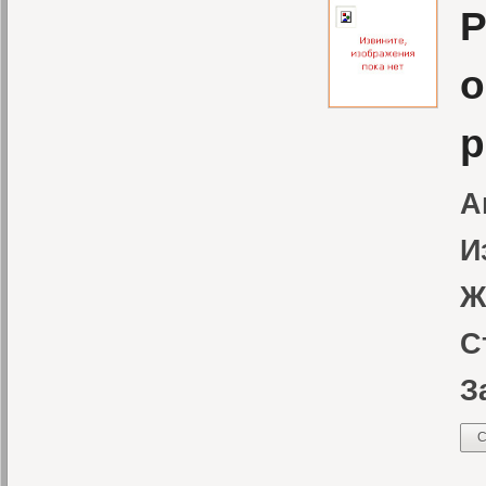
Р
о
р
А
И
Ж
С
З
С