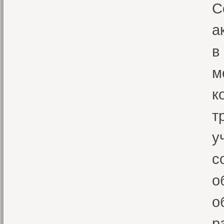
С
а
в
м
к
т
у
с
о
о
р