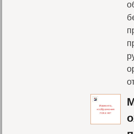
о
б
п
п
р
о
о
М
о