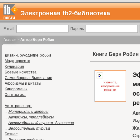
Электронная fb2-библиотека
E-mail:
Пароль:
>
Автор Берн Робин
Главная
Книги Берн Робин
Дизайн, рукоделие, хобби
Мода, красота
Кулинария
Боевые искусства
Эф
Самооборона. Выживание
ма
Афоризмы и цитаты
Кинороманы
ос
Фантастика
р
Автотранспорт
...
Мотоциклы и мопеды
Ав
...
Автобусы, троллейбусы
Из
...
Автомобильный туризм. Автостоп
Жа
...
Велосипедный туризм
Бизнес
Ст
...
Делопроизводство