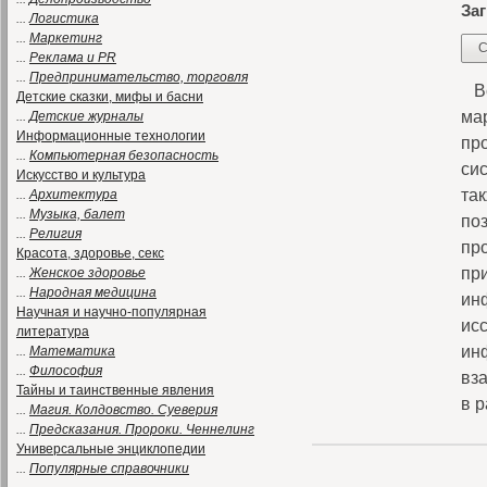
Заг
...
Логистика
...
Маркетинг
С
...
Реклама и PR
...
Предпринимательство, торговля
Вс
Детские сказки, мифы и басни
ма
...
Детские журналы
Информационные технологии
пр
...
Компьютерная безопасность
си
Искусство и культура
так
...
Архитектура
...
Музыка, балет
по
...
Религия
пр
Красота, здоровье, секс
пр
...
Женское здоровье
...
Народная медицина
ин
Научная и научно-популярная
ис
литература
ин
...
Математика
...
Философия
вз
Тайны и таинственные явления
в 
...
Магия. Колдовство. Суеверия
...
Предсказания. Пророки. Ченнелинг
Универсальные энциклопедии
...
Популярные справочники