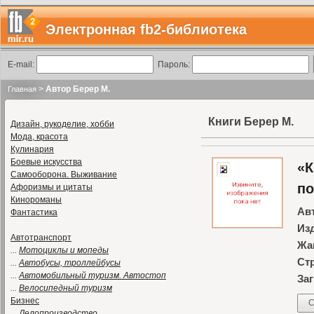
Электронная fb2-библиотека
E-mail:
Пароль:
>
Автор Берер М.
Главная
Книги Берер М.
Дизайн, рукоделие, хобби
Мода, красота
Кулинария
Боевые искусства
«К
Самооборона. Выживание
по
Афоризмы и цитаты
Кинороманы
Ав
Фантастика
Из
Автотранспорт
Жа
...
Мотоциклы и мопеды
Ст
...
Автобусы, троллейбусы
...
Автомобильный туризм. Автостоп
Заг
...
Велосипедный туризм
Бизнес
С
...
Делопроизводство