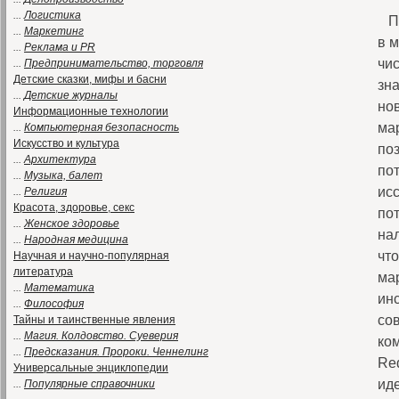
...
Логистика
По
...
Маркетинг
в м
...
Реклама и PR
чи
...
Предпринимательство, торговля
Детские сказки, мифы и басни
зн
...
Детские журналы
но
Информационные технологии
мар
...
Компьютерная безопасность
Искусство и культура
по
...
Архитектура
по
...
Музыка, балет
ис
...
Религия
Красота, здоровье, секс
по
...
Женское здоровье
на
...
Народная медицина
что
Научная и научно-популярная
литература
ма
...
Математика
ин
...
Философия
со
Тайны и таинственные явления
...
Магия. Колдовство. Суеверия
ком
...
Предсказания. Пророки. Ченнелинг
Red
Универсальные энциклопедии
ид
...
Популярные справочники