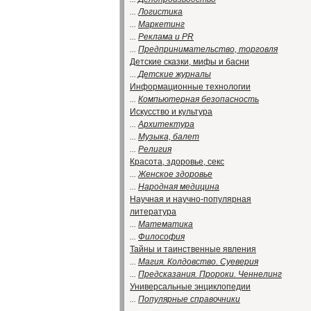
...
Логистика
...
Маркетинг
...
Реклама и PR
...
Предпринимательство, торговля
Детские сказки, мифы и басни
...
Детские журналы
Информационные технологии
...
Компьютерная безопасность
Искусство и культура
...
Архитектура
...
Музыка, балет
...
Религия
Красота, здоровье, секс
...
Женское здоровье
...
Народная медицина
Научная и научно-популярная
литература
...
Математика
...
Философия
Тайны и таинственные явления
...
Магия. Колдовство. Суеверия
...
Предсказания. Пророки. Ченнелинг
Универсальные энциклопедии
...
Популярные справочники