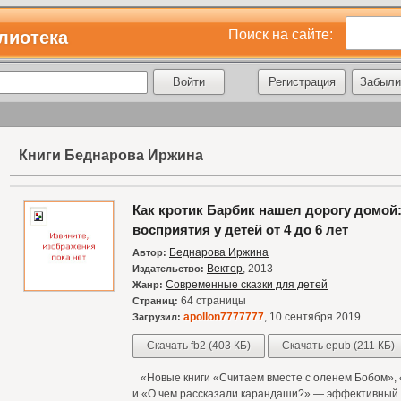
Поиск на сайте:
лиотека
Регистрация
Забыли
Книги Беднарова Иржина
Как кротик Барбик нашел дорогу домой:
восприятия у детей от 4 до 6 лет
Беднарова Иржина
Автор:
Вектор
, 2013
Издательство:
Современные сказки для детей
Жанр:
64 страницы
Страниц:
apollon7777777
, 10 сентября 2019
Загрузил:
Скачать fb2 (403 КБ)
Скачать epub (211 КБ)
«Новые книги «Считаем вместе с оленем Бобом», «
и «О чем рассказали карандаши?» — эффективный 