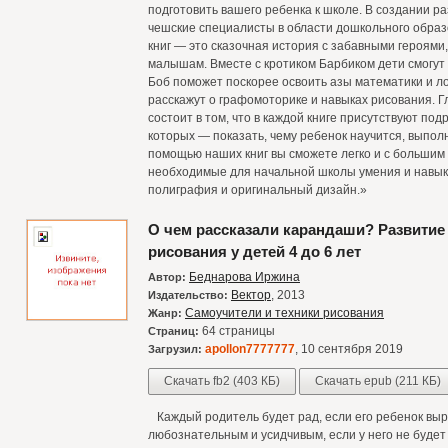
подготовить вашего ребенка к школе. В создании р
чешские специалисты в области дошкольного образо
книг — это сказочная история с забавными героями
малышам. Вместе с кротиком Барбиком дети смогут
Боб поможет поскорее освоить азы математики и л
расскажут о графомоторике и навыках рисования. 
состоит в том, что в каждой книге присутствуют п
которых — показать, чему ребенок научится, выпол
помощью наших книг вы сможете легко и с большим
необходимые для начальной школы умения и навык
полиграфия и оригинальный дизайн.»
О чем рассказали карандаши? Развитие
рисования у детей 4 до 6 лет
Беднарова Иржина
Автор:
Вектор
, 2013
Издательство:
Самоучители и техники рисования
Жанр:
64 страницы
Страниц:
apollon7777777
, 10 сентября 2019
Загрузил:
Скачать fb2 (403 КБ)
Скачать epub (211 КБ)
Каждый родитель будет рад, если его ребенок выр
любознательным и усидчивым, если у него не будет 