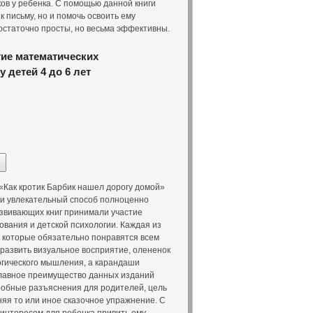
ов у ребенка. С помощью данной книги
к письму, но и помочь освоить ему
остаточно просты, но весьма эффективны.
тие математических
 детей 4 до 6 лет
Как кротик Барбик нашел дорогу домой»
и увлекательный способ полноценно
азвивающих книг принимали участие
вания и детской психологии. Каждая из
, которые обязательно понравятся всем
 развить визуальное восприятие, олененок
огического мышления, а карандаши
Главное преимущество данных изданий
одробные разъяснения для родителей, цель
няя то или иное сказочное упражнение. С