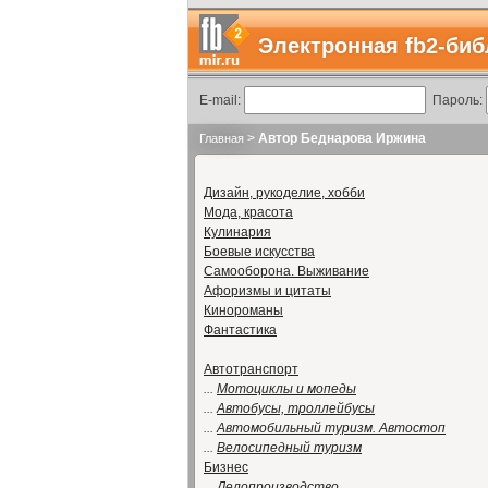
Электронная fb2-биб
E-mail:
Пароль:
>
Автор Беднарова Иржина
Главная
Дизайн, рукоделие, хобби
Мода, красота
Кулинария
Боевые искусства
Самооборона. Выживание
Афоризмы и цитаты
Кинороманы
Фантастика
Автотранспорт
...
Мотоциклы и мопеды
...
Автобусы, троллейбусы
...
Автомобильный туризм. Автостоп
...
Велосипедный туризм
Бизнес
...
Делопроизводство