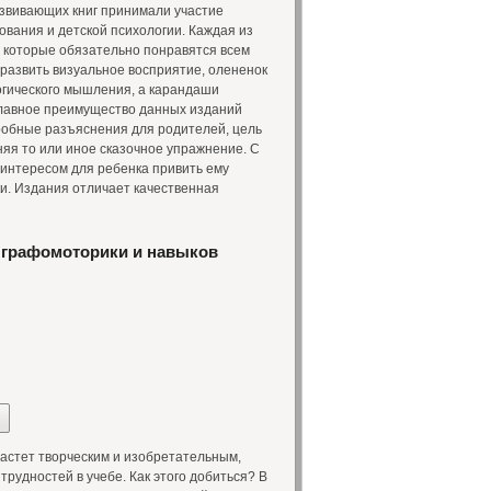
азвивающих книг принимали участие
вания и детской психологии. Каждая из
, которые обязательно понравятся всем
 развить визуальное восприятие, олененок
огического мышления, а карандаши
Главное преимущество данных изданий
одробные разъяснения для родителей, цель
няя то или иное сказочное упражнение. С
 интересом для ребенка привить ему
и. Издания отличает качественная
 графомоторики и навыков
астет творческим и изобретательным,
трудностей в учебе. Как этого добиться? В