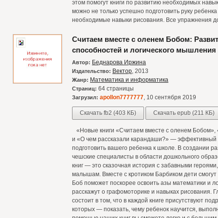
этом помогут книги по развитию необходимых навык
можно не только успешно подготовить руку ребенка 
необходимые навыки рисования. Все упражнения д
Считаем вместе с оленем Бобом: Разви
способностей и логического мышления у
Беднарова Иржина
Автор:
Вектор
, 2013
Издательство:
Математика и информатика
Жанр:
64 страницы
Страниц:
apollon7777777
, 10 сентября 2019
Загрузил:
Скачать fb2 (403 КБ)
Скачать epub (211 КБ)
«Новые книги «Считаем вместе с оленем Бобом», «
и «О чем рассказали карандаши?» — эффективный 
подготовить вашего ребенка к школе. В создании р
чешские специалисты в области дошкольного образо
книг — это сказочная история с забавными героями
малышам. Вместе с кротиком Барбиком дети смогут
Боб поможет поскорее освоить азы математики и л
расскажут о графомоторике и навыках рисования. 
состоит в том, что в каждой книге присутствуют п
которых — показать, чему ребенок научится, выпол