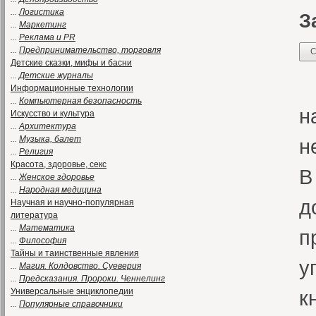
...
Логистика
З
...
Маркетинг
...
Реклама и PR
...
Предпринимательство, торговля
С
Детские сказки, мифы и басни
...
Детские журналы
М
Информационные технологии
...
Компьютерная безопасность
н
Искусство и культура
...
Архитектура
...
Музыка, балет
н
...
Религия
Красота, здоровье, секс
В
...
Женское здоровье
...
Народная медицина
д
Научная и научно-популярная
литература
...
Математика
п
...
Философия
Тайны и таинственные явления
у
...
Магия. Колдовство. Суеверия
...
Предсказания. Пророки. Ченнелинг
Универсальные энциклопедии
к
...
Популярные справочники