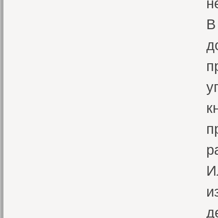
н
В
д
п
у
к
п
р
И
и
д