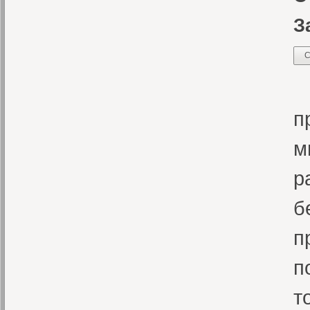
З
С
З
п
м
р
б
п
п
т