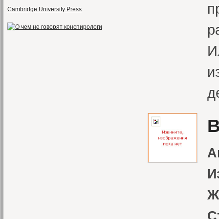
п
Cambridge University Press
р
И
и
д
В
А
И
Ж
С