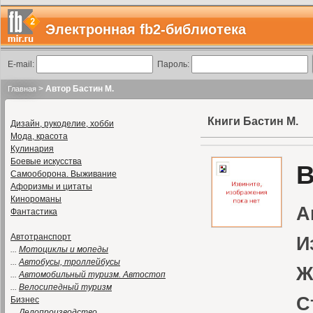
Электронная fb2-библиотека
E-mail:
Пароль:
>
Автор Бастин М.
Главная
Книги Бастин М.
Дизайн, рукоделие, хобби
Мода, красота
Кулинария
Боевые искусства
В
Самооборона. Выживание
Афоризмы и цитаты
Кинороманы
А
Фантастика
Автотранспорт
И
...
Мотоциклы и мопеды
...
Автобусы, троллейбусы
Ж
...
Автомобильный туризм. Автостоп
...
Велосипедный туризм
С
Бизнес
...
Делопроизводство