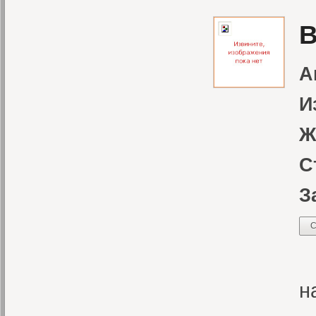
В
А
И
Ж
С
З
С
М
н