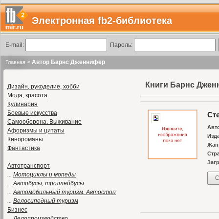
Электронная fb2-библиотека
E-mail:
Пароль:
>
Автор Барнс Дженнифер
Главная
Книги Барнс Дже
Дизайн, рукоделие, хобби
Мода, красота
Кулинария
Боевые искусства
Сте
Самооборона. Выживание
Авт
Афоризмы и цитаты
Изд
Кинороманы
Жан
Фантастика
Стр
Загр
Автотранспорт
...
Мотоциклы и мопеды
С
...
Автобусы, троллейбусы
...
Автомобильный туризм. Автостоп
...
Велосипедный туризм
Бизнес
...
Делопроизводство