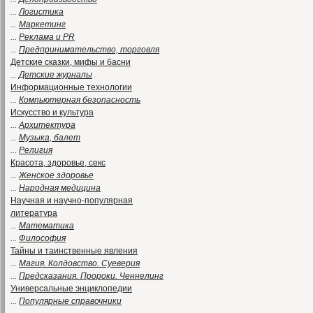
...
Логистика
...
Маркетинг
...
Реклама и PR
...
Предпринимательство, торговля
Детские сказки, мифы и басни
...
Детские журналы
Информационные технологии
...
Компьютерная безопасность
Искусство и культура
...
Архитектура
...
Музыка, балет
...
Религия
Красота, здоровье, секс
...
Женское здоровье
...
Народная медицина
Научная и научно-популярная
литература
...
Математика
...
Философия
Тайны и таинственные явления
...
Магия. Колдовство. Суеверия
...
Предсказания. Пророки. Ченнелинг
Универсальные энциклопедии
...
Популярные справочники