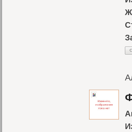
Ж
С
З
С
К
А
Ф
А
И