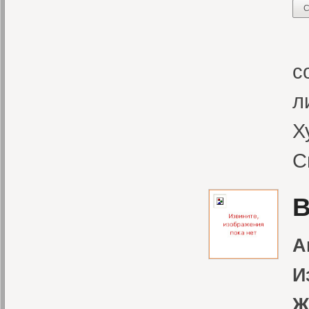
С
С
с
л
Х
С
В
А
И
Ж