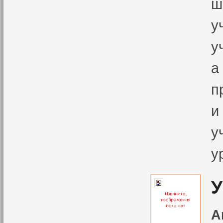
ш
у
у
а
п
и
у
у
У
А