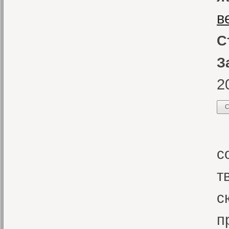
в
С
З
2
С
К
с
т
с
п