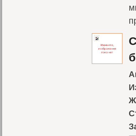
м
п
С
б
А
И
Ж
С
З