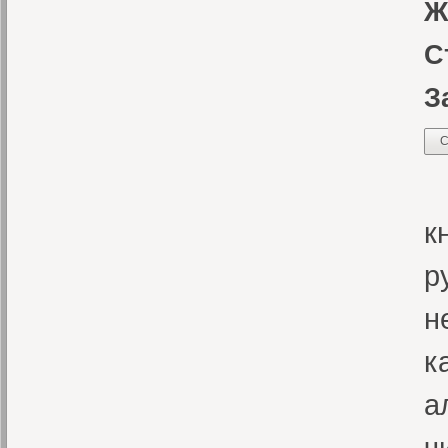
Ж
С
З
С
П
к
р
н
к
а
ч