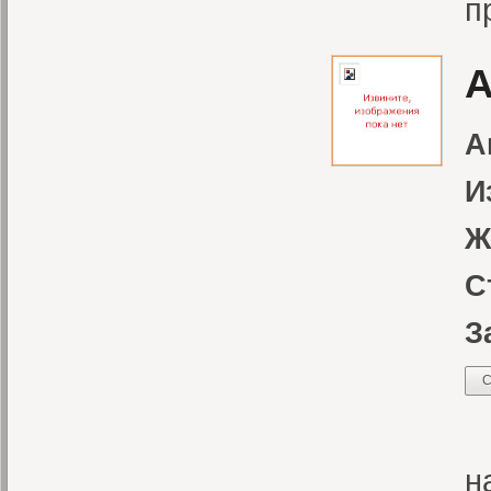
п
А
А
И
Ж
С
З
С
К
н