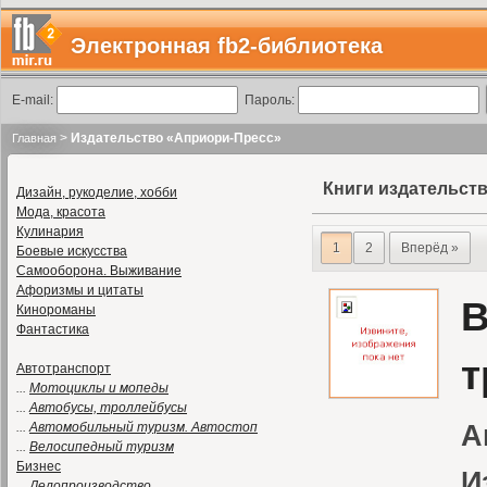
Электронная fb2-библиотека
E-mail:
Пароль:
>
Издательство «Априори-Пресс»
Главная
Книги издательст
Дизайн, рукоделие, хобби
Мода, красота
Кулинария
1
2
Вперёд »
Боевые искусства
Самооборона. Выживание
Афоризмы и цитаты
В
Кинороманы
Фантастика
т
Автотранспорт
...
Мотоциклы и мопеды
...
Автобусы, троллейбусы
...
Автомобильный туризм. Автостоп
А
...
Велосипедный туризм
Бизнес
И
...
Делопроизводство