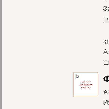
З
С
В
к
А
ш
Ф
А
И