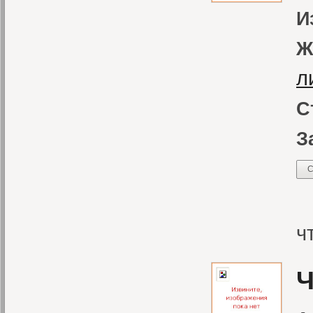
И
Ж
л
С
З
С
С
ч
Ч