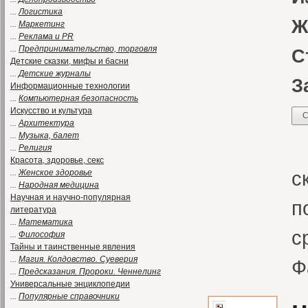
...
Логистика
Ж
...
Маркетинг
...
Реклама и PR
...
Предпринимательство, торговля
С
Детские сказки, мифы и басни
...
Детские журналы
З
Информационные технологии
...
Компьютерная безопасность
Искусство и культура
С
...
Архитектура
...
Музыка, балет
А
...
Религия
Красота, здоровье, секс
с
...
Женское здоровье
...
Народная медицина
Научная и научно-популярная
п
литература
...
Математика
с
...
Философия
Тайны и таинственные явления
...
Магия. Колдовство. Суеверия
Ф
...
Предсказания. Пророки. Ченнелинг
Универсальные энциклопедии
...
Популярные справочники