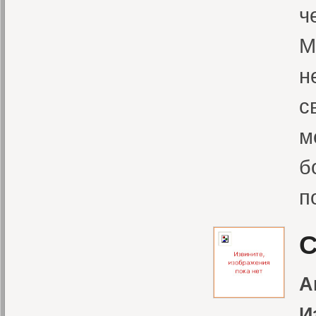
ч
М
н
с
м
б
п
С
А
И