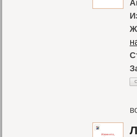
А
И
Ж
н
С
З
С
С
в
Л