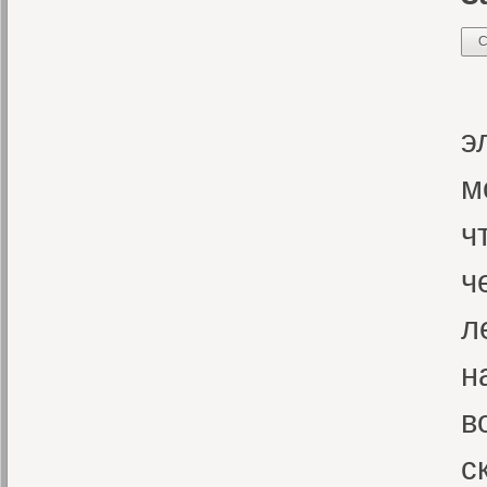
С
Н
э
м
ч
ч
л
н
в
с