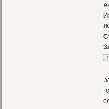
А
И
Ж
С
З
С
К
р
г
с