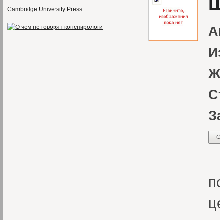
Ш
Cambridge University Press
А
И
Ж
С
З
С
К
п
ц