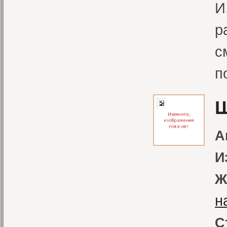
И
р
с
п
Ш
А
И
Ж
н
С