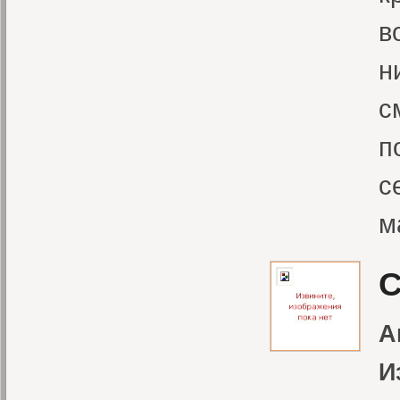
в
н
с
п
с
м
С
А
И