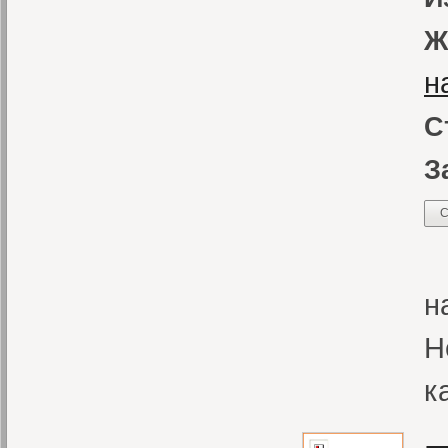
Ж
н
С
З
С
Н
н
Н
к