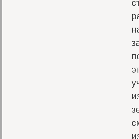
с
р
н
з
п
э
у
и
з
с
и