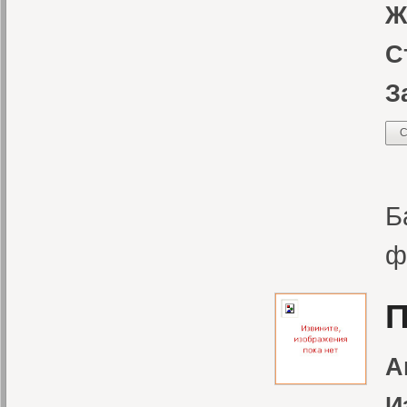
Ж
С
З
С
С
Б
ф
П
А
И