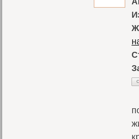
А
И
Ж
н
С
З
С
В
п
ж
к