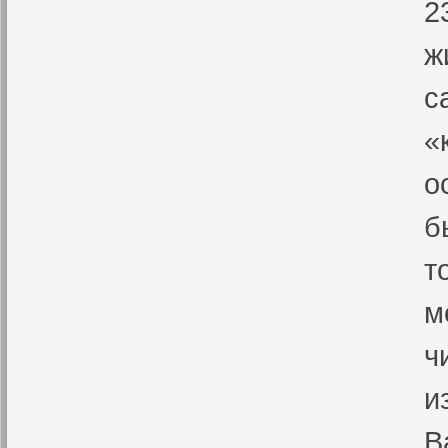
2
ж
с
«
о
б
т
м
ч
и
В