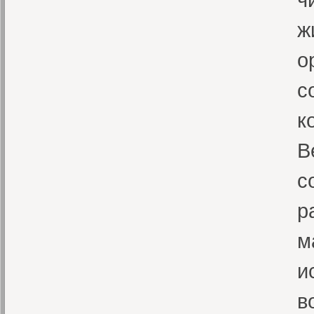
ж
о
с
к
В
с
р
м
и
в