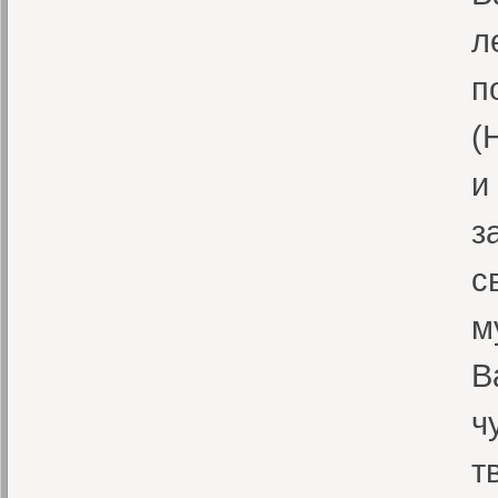
л
п
(
и
з
с
м
В
ч
т