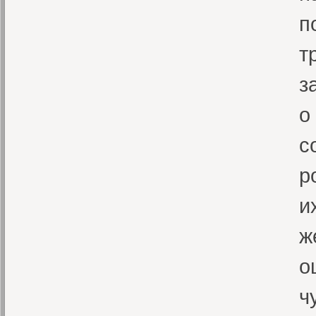
п
т
з
о
с
р
и
ж
о
ч