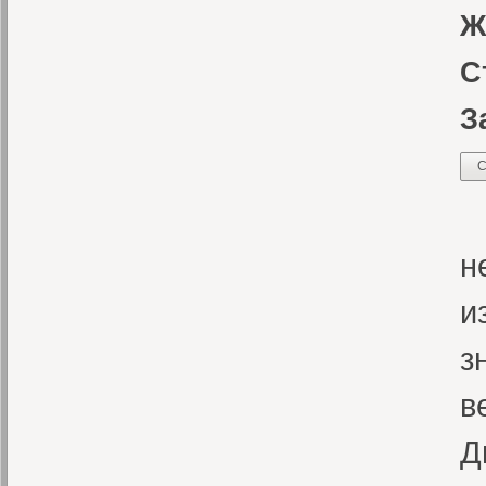
Ж
С
З
С
«
н
и
з
в
Д