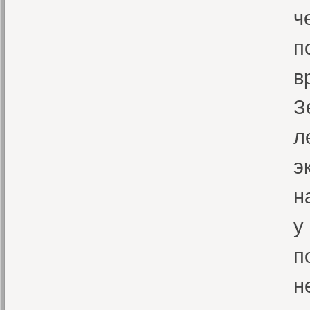
ч
п
в
З
л
э
н
у
п
н