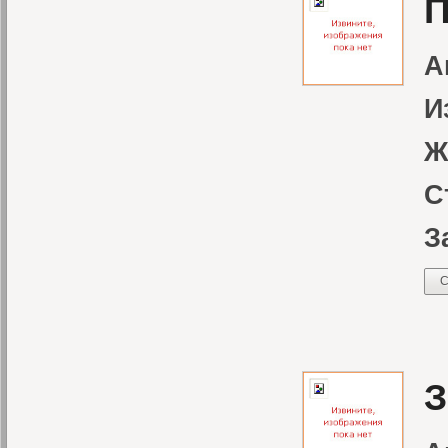
П
А
И
Ж
С
З
С
Д
З