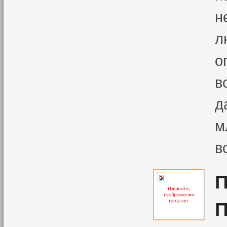
н
л
о
в
д
м
в
П
П