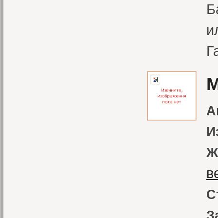
Б
и
Г
М
А
И
Ж
в
С
З