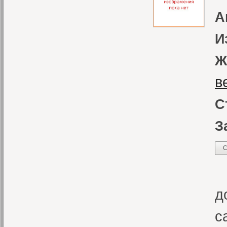
А
И
Ж
в
С
З
С
«
д
с