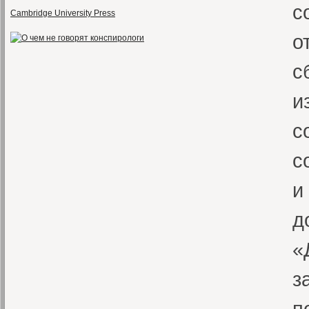
с
Cambridge University Press
о
с
и
с
с
и
д
«
з
п