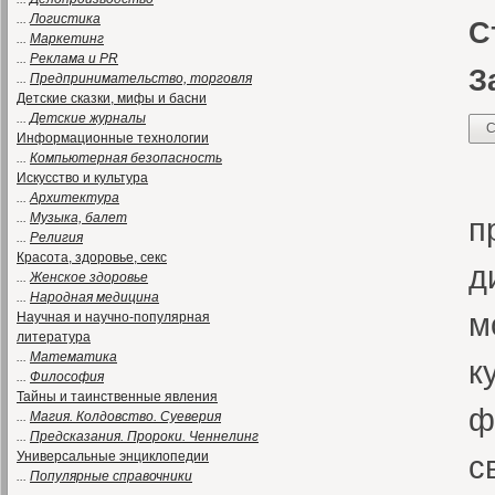
...
Логистика
С
...
Маркетинг
...
Реклама и PR
З
...
Предпринимательство, торговля
Детские сказки, мифы и басни
...
Детские журналы
С
Информационные технологии
...
Компьютерная безопасность
«
Искусство и культура
...
Архитектура
...
Музыка, балет
п
...
Религия
Красота, здоровье, секс
д
...
Женское здоровье
...
Народная медицина
м
Научная и научно-популярная
литература
...
Математика
к
...
Философия
Тайны и таинственные явления
ф
...
Магия. Колдовство. Суеверия
...
Предсказания. Пророки. Ченнелинг
Универсальные энциклопедии
с
...
Популярные справочники