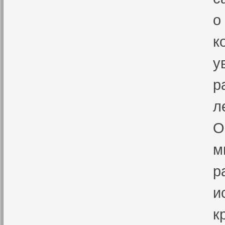
о
к
у
р
л
О
м
р
и
к