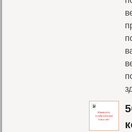
в
п
п
в
в
п
з
5
к