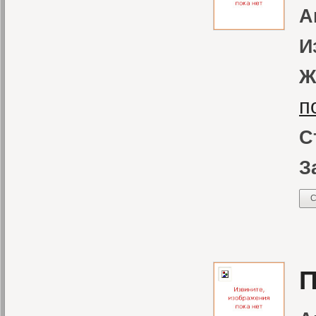
А
И
Ж
п
С
З
С
П