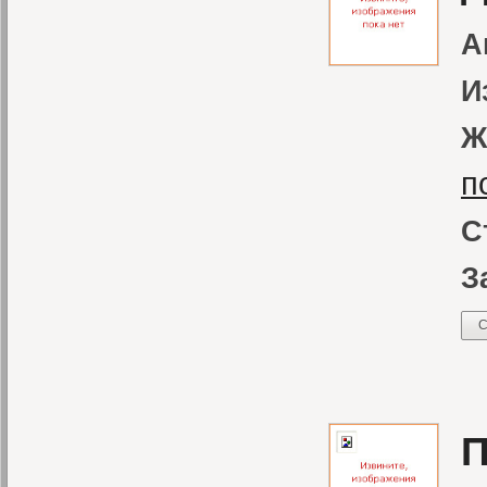
А
И
Ж
п
С
З
С
П