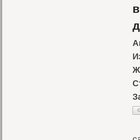
в
д
А
И
Ж
С
З
С
В
с