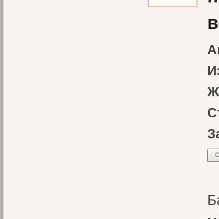
в
А
И
Ж
С
З
С
П
Б