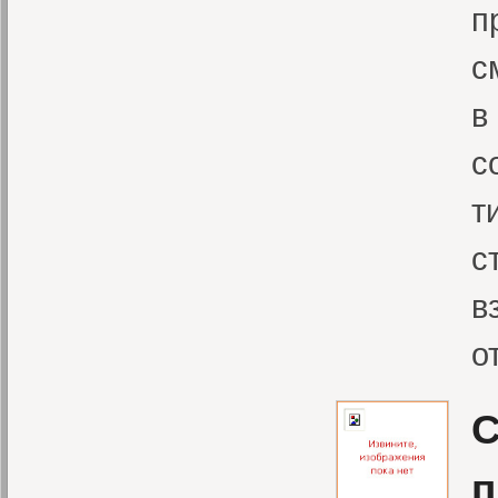
п
с
в
с
т
с
в
о
С
п