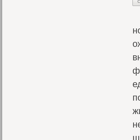
С
В
н
о
в
ф
е
п
ж
н
щ