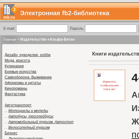
Электронная fb2-библиотека
E-mail:
Пароль:
>
Издательство «Альфа-Бета»
Главная
Книги издательст
Дизайн, рукоделие, хобби
Мода, красота
Кулинария
Боевые искусства
4
Самооборона. Выживание
Афоризмы и цитаты
Кинороманы
А
Фантастика
Автотранспорт
И
...
Мотоциклы и мопеды
...
Автобусы, троллейбусы
Ж
...
Автомобильный туризм. Автостоп
...
Велосипедный туризм
п
Бизнес
...
Делопроизводство