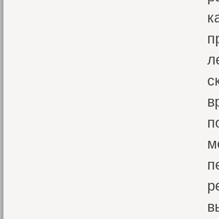
к
п
л
с
в
п
м
п
р
в