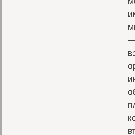
м
и
м
—
в
о
и
о
п
к
в