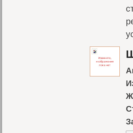
с
р
у
Щ
А
И
Ж
С
З