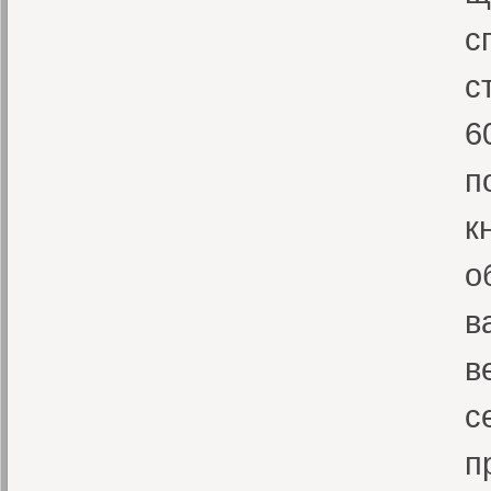
с
с
6
п
к
о
в
в
с
п