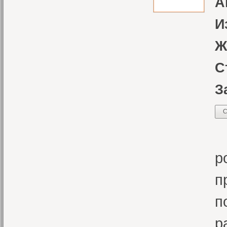
А
И
Ж
С
З
С
Э
р
п
п
р