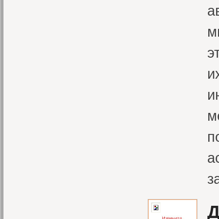
а
м
э
и
и
м
п
а
з
Д