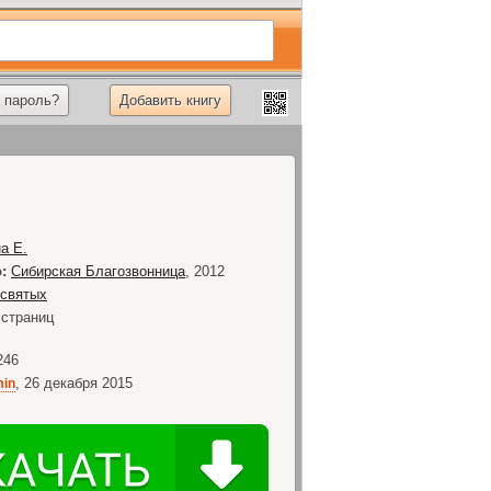
 пароль?
Добавить книгу
а Е.
:
Сибирская Благозвонница
,
2012
святых
страниц
246
,
26 декабря 2015
in