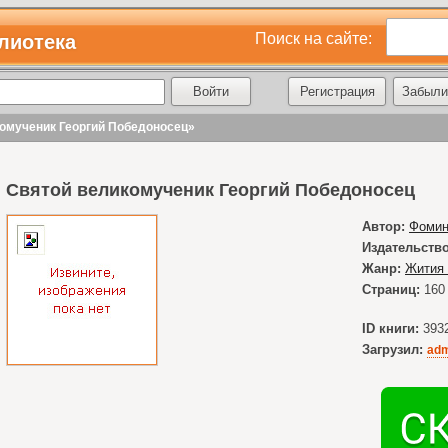
Поиск на сайте:
лиотека
Регистрация
Забыли
комученик Георгий Победоносец»
Святой великомученик Георгий Победоносец
Автор:
Фомин
Издательство
Жанр:
Жития 
Страниц:
160
ID книги:
393
Загрузил:
adm