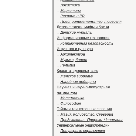
...
Логистика
...
Маркетинг
...
Реклама и PR
...
Предпринимательство, торговля
Детские сказки, мифы и басни
...
Детские журналы
Информационные технологии
...
Компьютерная безопасность
Искусство и культура
...
Архитектура
...
Музыка, балет
...
Религия
Красота, здоровье, секс
...
Женское здоровье
...
Народная медицина
Научная и научно-популярная
литература
...
Математика
...
Философия
Тайны и таинственные явления
...
Магия. Колдовство. Суеверия
...
Предсказания. Пророки. Ченнелинг
Универсальные энциклопедии
...
Популярные справочники