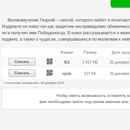
Великомученик Георгий – святой, которого любят и почитаю
Издревле он известен как защитник несправедливо обиженных 
он и получил имя Победоносца. В книге рассказывается о жизн
подвиге, а также о чудесах, совершавшихся по молитвам к нему
Формат
Размер
Дата загр
Скачать
fb2
1 017 КБ
26 декабря
Скачать
epub
537 КБ
26 декабря
* статистика скачиваний с 26 декабря 2015
Чтобы иметь возможность оставлять 
вам необходимо войти под своим именем или