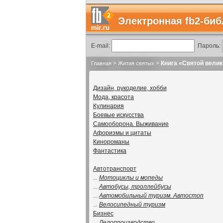
Электронная fb2-биб
E-mail:
Пароль:
>
>
Книга «Святой вели
Главная
Жития святых
Дизайн, рукоделие, хобби
Мода, красота
Кулинария
Боевые искусства
Самооборона. Выживание
Афоризмы и цитаты
Кинороманы
Фантастика
Автотранспорт
...
Мотоциклы и мопеды
...
Автобусы, троллейбусы
...
Автомобильный туризм. Автостоп
...
Велосипедный туризм
Бизнес
...
Делопроизводство