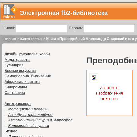
Электронная fb2-библиотека
E-mail:
Пароль:
>
>
Книга «Преподобный Александр Свирский и его 
Главная
Жития святых
Дизайн, рукоделие, хобби
Преподобны
Мода, красота
Кулинария
Боевые искусства
Самооборона. Выживание
Афоризмы и цитаты
Кинороманы
Фантастика
Автотранспорт
...
Мотоциклы и мопеды
...
Автобусы, троллейбусы
...
Автомобильный туризм. Автостоп
...
Велосипедный туризм
Бизнес
...
Делопроизводство