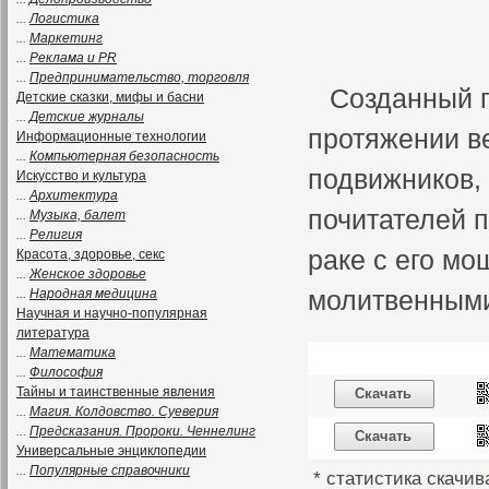
...
Логистика
...
Маркетинг
...
Реклама и PR
...
Предпринимательство, торговля
Созданный 
Детские сказки, мифы и басни
...
Детские журналы
протяжении в
Информационные технологии
...
Компьютерная безопасность
подвижников,
Искусство и культура
...
Архитектура
почитателей п
...
Музыка, балет
...
Религия
раке с его м
Красота, здоровье, секс
...
Женское здоровье
молитвенным
...
Народная медицина
Научная и научно-популярная
литература
...
Математика
...
Философия
Тайны и таинственные явления
Скачать
...
Магия. Колдовство. Суеверия
...
Предсказания. Пророки. Ченнелинг
Скачать
Универсальные энциклопедии
...
Популярные справочники
* статистика скачив