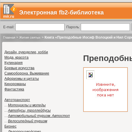
Электронная fb2-библиотека
E-mail:
Пароль:
>
>
Книга «Преподобные Иосиф Волоцкий и Нил Сор
Главная
Жития святых
Дизайн, рукоделие, хобби
Преподобны
Мода, красота
Кулинария
Боевые искусства
Самооборона. Выживание
Афоризмы и цитаты
Кинороманы
Фантастика
Автотранспорт
...
Мотоциклы и мопеды
...
Автобусы, троллейбусы
...
Автомобильный туризм. Автостоп
...
Велосипедный туризм
Бизнес
...
Делопроизводство