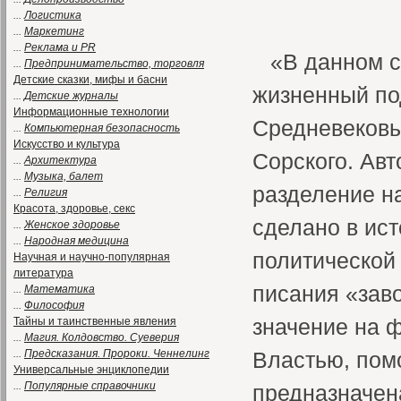
...
Логистика
...
Маркетинг
...
Реклама и PR
«В данном с
...
Предпринимательство, торговля
Детские сказки, мифы и басни
жизненный под
...
Детские журналы
Информационные технологии
Средневековь
...
Компьютерная безопасность
Искусство и культура
Сорского. Авт
...
Архитектура
...
Музыка, балет
разделение н
...
Религия
Красота, здоровье, секс
сделано в ист
...
Женское здоровье
...
Народная медицина
политической
Научная и научно-популярная
литература
писания «зав
...
Математика
...
Философия
значение на 
Тайны и таинственные явления
...
Магия. Колдовство. Суеверия
...
Предсказания. Пророки. Ченнелинг
Властью, пом
Универсальные энциклопедии
...
Популярные справочники
предназначен