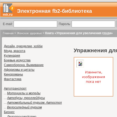
Электронная fb2-библиотека
E-mail:
Пароль:
>
>
Книга «Упражнения для увеличения груди»
Главная
Женское здоровье
Дизайн, рукоделие, хобби
Упражнения дл
Мода, красота
Кулинария
Боевые искусства
Самооборона. Выживание
Афоризмы и цитаты
Кинороманы
Фантастика
Автотранспорт
...
Мотоциклы и мопеды
...
Автобусы, троллейбусы
...
Автомобильный туризм. Автостоп
...
Велосипедный туризм
Бизнес
...
Делопроизводство