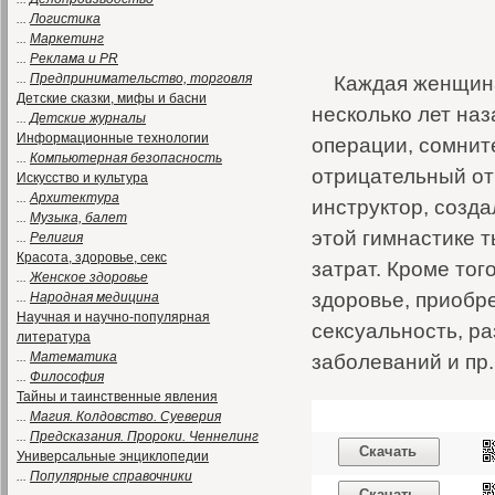
...
Логистика
...
Маркетинг
...
Реклама и PR
...
Предпринимательство, торговля
Каждая женщина
Детские сказки, мифы и басни
несколько лет наз
...
Детские журналы
Информационные технологии
операции, сомнит
...
Компьютерная безопасность
отрицательный от
Искусство и культура
...
Архитектура
инструктор, созд
...
Музыка, балет
этой гимнастике 
...
Религия
Красота, здоровье, секс
затрат. Кроме то
...
Женское здоровье
здоровье, приобр
...
Народная медицина
Научная и научно-популярная
сексуальность, р
литература
...
Математика
заболеваний и пр.
...
Философия
Тайны и таинственные явления
...
Магия. Колдовство. Суеверия
...
Предсказания. Пророки. Ченнелинг
Скачать
Универсальные энциклопедии
...
Популярные справочники
Скачать