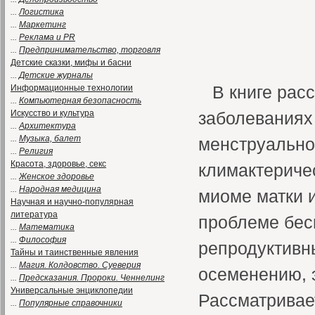
...
Логистика
...
Маркетинг
...
Реклама и PR
...
Предпринимательство, торговля
Детские сказки, мифы и басни
...
Детские журналы
В книге рас
Информационные технологии
...
Компьютерная безопасность
Искусство и культура
заболеваниях
...
Архитектура
...
Музыка, балет
менструально
...
Религия
Красота, здоровье, секс
климактериче
...
Женское здоровье
...
Народная медицина
миоме матки и
Научная и научно-популярная
литература
проблеме бес
...
Математика
...
Философия
репродуктивн
Тайны и таинственные явления
...
Магия. Колдовство. Суеверия
осеменению, 
...
Предсказания. Пророки. Ченнелинг
Универсальные энциклопедии
Рассматривае
...
Популярные справочники