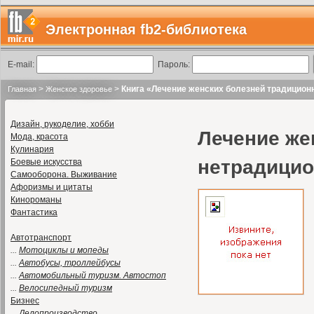
Электронная fb2-библиотека
E-mail:
Пароль:
>
>
Книга «Лечение женских болезней традицио
Главная
Женское здоровье
Дизайн, рукоделие, хобби
Лечение же
Мода, красота
Кулинария
нетрадици
Боевые искусства
Самооборона. Выживание
Афоризмы и цитаты
Кинороманы
Фантастика
Автотранспорт
...
Мотоциклы и мопеды
...
Автобусы, троллейбусы
...
Автомобильный туризм. Автостоп
...
Велосипедный туризм
Бизнес
...
Делопроизводство