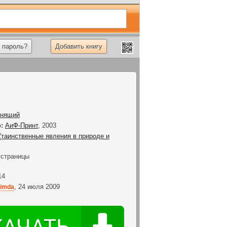
 пароль?
Добавить книгу
нящий
:
АиФ-Принт
,
2003
(таинственные явления в природе и
страницы
14
,
24 июля 2009
imda