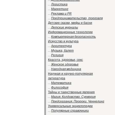
...
Логистика
...
Маркетинг
...
Реклама и PR
...
Предпринимательство, торговля
Детские сказки, мифы и басни
...
Детские журналы
Информационные технологии
...
Компьютерная безопасность
Искусство и культура
...
Архитектура
...
Музыка, балет
...
Религия
Красота, здоровье, секс
...
Женское здоровье
...
Народная медицина
Научная и научно-популярная
литература
...
Математика
...
Философия
Тайны и таинственные явления
...
Магия. Колдовство. Суеверия
...
Предсказания. Пророки. Ченнелинг
Универсальные энциклопедии
...
Популярные справочники