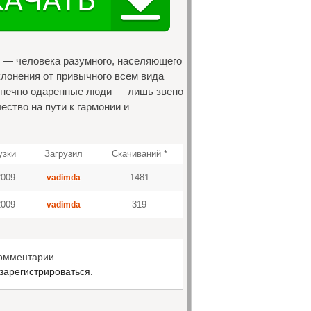
» — человека разумного, населяющего
лонения от привычного всем вида
конечно одаренные люди — лишь звено
ство на пути к гармонии и
узки
Загрузил
Скачиваний *
2009
1481
vadimda
2009
319
vadimda
комментарии
зарегистрироваться.