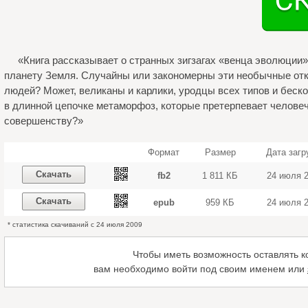
«Книга рассказывает о странных зигзагах «венца эволюции
планету Земля. Случайны или закономерны эти необычные отк
людей? Может, великаны и карлики, уродцы всех типов и бес
в длинной цепочке метаморфоз, которые претерпевает человече
совершенству?»
Формат
Размер
Дата загр
Скачать
fb2
1 811 КБ
24 июля 
Скачать
epub
959 КБ
24 июля 
* статистика скачиваний с 24 июля 2009
Чтобы иметь возможность оставлять 
вам необходимо войти под своим именем или