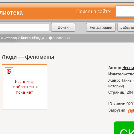
Поиск на сайте:
лиотека
Регистрация
Забыли
>
Книга «Люди — феномены»
 и истории)
Люди — феномены
Автор:
Непом
Издательство
Жанр:
Тайны 
истории)
Страниц:
284
ID книги:
020
Загрузил:
vad