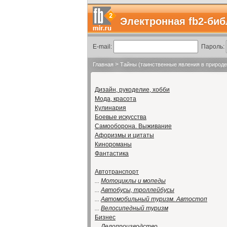
Электронная fb2-биб
E-mail:
Пароль:
>
Главная
Тайны (таинственные явления в природе
Дизайн, рукоделие, хобби
Мода, красота
Кулинария
Боевые искусства
Самооборона. Выживание
Афоризмы и цитаты
Кинороманы
Фантастика
Автотранспорт
...
Мотоциклы и мопеды
...
Автобусы, троллейбусы
...
Автомобильный туризм. Автостоп
...
Велосипедный туризм
Бизнес
...
Делопроизводство