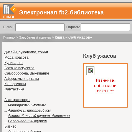
Электронная fb2-библиотека
E-mail:
Пароль:
>
>
Книга «Клуб ужасов»
Главная
Зарубежный триллер
Дизайн, рукоделие, хобби
Клуб ужасов
Мода, красота
Кулинария
Боевые искусства
Самооборона. Выживание
Афоризмы и цитаты
Кинороманы
Фантастика
Автотранспорт
...
Мотоциклы и мопеды
...
Автобусы, троллейбусы
...
Автомобильный туризм. Автостоп
...
Велосипедный туризм
Бизнес
...
Делопроизводство