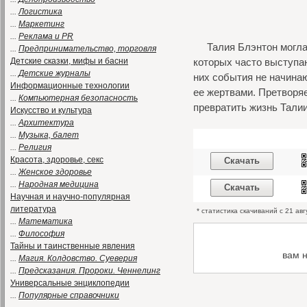
...
Логистика
...
Маркетинг
...
Реклама и PR
Талия Блэнтон могла
...
Предпринимательство, торговля
Детские сказки, мифы и басни
которых часто выступаю
...
Детские журналы
них события не начинаю
Информационные технологии
ее жертвами. Претворяе
...
Компьютерная безопасность
превратить жизнь Талии
Искусство и культура
...
Архитектура
...
Музыка, балет
...
Религия
Красота, здоровье, секс
Скачать
...
Женское здоровье
...
Народная медицина
Скачать
Научная и научно-популярная
литература
* статистика скачиваний с 21 ав
...
Математика
...
Философия
Тайны и таинственные явления
вам 
...
Магия. Колдовство. Суеверия
...
Предсказания. Пророки. Ченнелинг
Универсальные энциклопедии
...
Популярные справочники