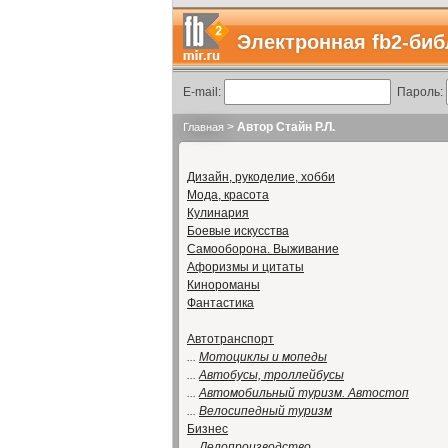
Электронная fb2-биб
E-mail:
Пароль:
>
Автор Стайн Р.Л.
Главная
Дизайн, рукоделие, хобби
Мода, красота
Кулинария
Боевые искусства
Самооборона. Выживание
Афоризмы и цитаты
Кинороманы
Фантастика
Автотранспорт
...
Мотоциклы и мопеды
...
Автобусы, троллейбусы
...
Автомобильный туризм. Автостоп
...
Велосипедный туризм
Бизнес
...
Делопроизводство