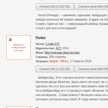
Скачать fb2 (1 632 КБ)
Скачать epub (864 КБ
Челси Ричардс — скромная, одинокая, жаждущая лю
нибудь назначил ей первое свидание. И вдруг на г
Спаркс. Один из них — сумасшедший убийца. Бедна
станет для нее и последним?
Побег
Стайн Р.Л.
Автор:
АСТ
, 2011
Издательство:
Мистическая фантастика
Жанр:
256 страниц
Страниц:
lawyer_78rus
, 27 апреля 2016
Загрузил:
Скачать fb2 (1 632 КБ)
Скачать epub (864 КБ
Шейдисайд. Этот городок казался таким приятным
беглянки вроде Фелисии. Здесь никто не знает ни о 
сделала. На этот раз она может чувствовать себя о
Но в Шейдисайде кто-то раскрыл секрет Фелисии. К
она натворила... Снова бежать? Фелисии очень не х
потеряет контроль над собой. И тогда начнут погиба