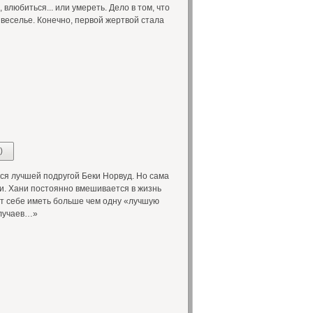
 влюбиться... или умереть. Дело в том, что
веселье. Конечно, первой жертвой стала
)
я лучшей подругой Беки Норвуд. Но сама
ни. Хани постоянно вмешивается в жизнь
яет себе иметь больше чем одну «лучшую
случаев…»