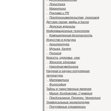
...
Логистика
...
Маркетинг
...
Реклама и PR
...
Предпринимательство, торговля
Детские сказки, мифы и басни
...
Детские журналы
Информационные технологии
...
Компьютерная безопасность
Искусство и культура
...
Архитектура
...
Музыка, балет
...
Религия
Красота, здоровье, секс
...
Женское здоровье
...
Народная медицина
Научная и научно-популярная
литература
...
Математика
...
Философия
Тайны и таинственные явления
...
Магия. Колдовство. Суеверия
...
Предсказания. Пророки. Ченнелинг
Универсальные энциклопедии
...
Популярные справочники