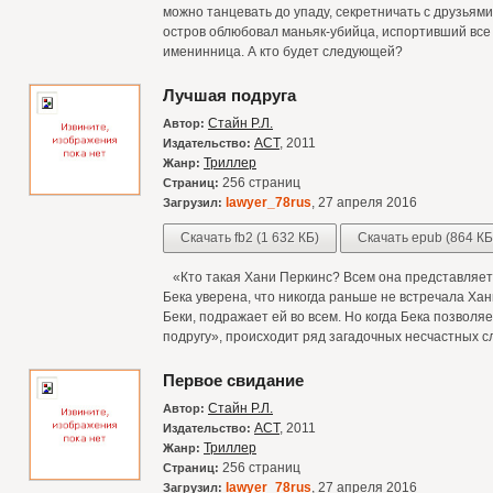
можно танцевать до упаду, секретничать с друзьями,
остров облюбовал маньяк-убийца, испортивший все 
именинница. А кто будет следующей?
Лучшая подруга
Стайн Р.Л.
Автор:
АСТ
, 2011
Издательство:
Триллер
Жанр:
256 страниц
Страниц:
lawyer_78rus
, 27 апреля 2016
Загрузил:
Скачать fb2 (1 632 КБ)
Скачать epub (864 КБ
«Кто такая Хани Перкинс? Всем она представляетс
Бека уверена, что никогда раньше не встречала Ха
Беки, подражает ей во всем. Но когда Бека позвол
подругу», происходит ряд загадочных несчастных 
Первое свидание
Стайн Р.Л.
Автор:
АСТ
, 2011
Издательство:
Триллер
Жанр:
256 страниц
Страниц:
lawyer_78rus
, 27 апреля 2016
Загрузил: