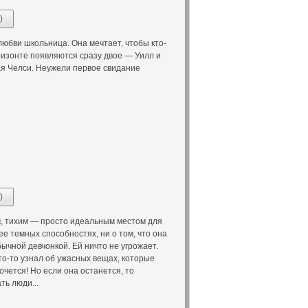
)
бви школьница. Она мечтает, чтобы кто-
оризонте появляются сразу двое — Уилл и
я Челси. Неужели первое свидание
)
, тихим — просто идеальным местом для
ее темных способностях, ни о том, что она
бычной девчонкой. Ей ничто не угрожает.
то-то узнал об ужасных вещах, которые
очется! Но если она останется, то
ть люди...