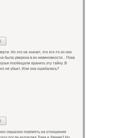
)
ти. Но это не значит, что кто-то из них
на была уверена в их невиновности... Пока
друзья пообещали хранить эту тайну. В
ого не убьет. Или они ошибались?
)
оно серьезно повлиять на отношения
разу после колледжа Тома и Джеми? Но