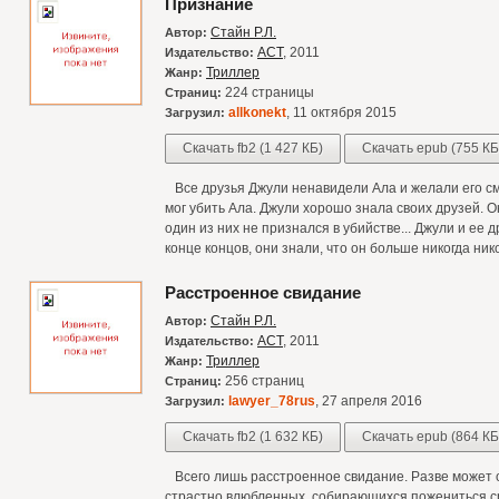
Признание
Стайн Р.Л.
Автор:
АСТ
, 2011
Издательство:
Триллер
Жанр:
224 страницы
Страниц:
allkonekt
, 11 октября 2015
Загрузил:
Скачать fb2 (1 427 КБ)
Скачать epub (755 КБ
Все друзья Джули ненавидели Ала и желали его смер
мог убить Ала. Джули хорошо знала своих друзей. О
один из них не признался в убийстве... Джули и ее 
конце концов, они знали, что он больше никогда ник
Расстроенное свидание
Стайн Р.Л.
Автор:
АСТ
, 2011
Издательство:
Триллер
Жанр:
256 страниц
Страниц:
lawyer_78rus
, 27 апреля 2016
Загрузил:
Скачать fb2 (1 632 КБ)
Скачать epub (864 КБ
Всего лишь расстроенное свидание. Разве может 
страстно влюбленных, собирающихся пожениться с