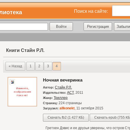
Поиск на сайте:
лиотека
Регистрация
Забыли
Книги Стайн Р.Л.
« Назад
1
2
3
4
Ночная вечеринка
Стайн Р.Л.
Автор:
АСТ
, 2011
Издательство:
Триллер
Жанр:
224 страницы
Страниц:
allkonekt
, 11 октября 2015
Загрузил:
Скачать fb2 (1 427 КБ)
Скачать epub (755 КБ
Гретхен Дэвис и ее друзья уверены, что остров Ст