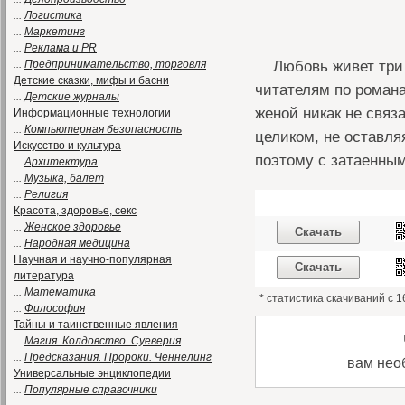
...
Логистика
...
Маркетинг
...
Реклама и PR
Любовь живет три 
...
Предпринимательство, торговля
Детские сказки, мифы и басни
читателям по романа
...
Детские журналы
женой никак не связ
Информационные технологии
...
Компьютерная безопасность
целиком, не оставля
Искусство и культура
поэтому с затаенны
...
Архитектура
...
Музыка, балет
...
Религия
Красота, здоровье, секс
...
Женское здоровье
Скачать
...
Народная медицина
Научная и научно-популярная
Скачать
литература
...
Математика
* статистика скачиваний с 
...
Философия
Тайны и таинственные явления
...
Магия. Колдовство. Суеверия
...
Предсказания. Пророки. Ченнелинг
вам нео
Универсальные энциклопедии
...
Популярные справочники