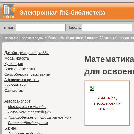
Электронная fb2-библиотека
E-mail:
Пароль:
>
>
Книга «Математика: 1 класс. 22 занятия по ма
Главная
Сборники задач
Дизайн, рукоделие, хобби
Математика:
Мода, красота
Кулинария
для освоен
Боевые искусства
Самооборона. Выживание
Афоризмы и цитаты
Кинороманы
Фантастика
Автотранспорт
...
Мотоциклы и мопеды
...
Автобусы, троллейбусы
...
Автомобильный туризм. Автостоп
...
Велосипедный туризм
Бизнес
...
Делопроизводство