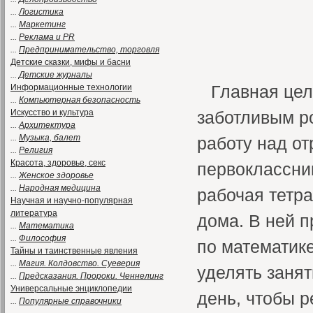
...
Логистика
...
Маркетинг
...
Реклама и PR
...
Предпринимательство, торговля
Детские сказки, мифы и басни
...
Детские журналы
Главная цел
Информационные технологии
...
Компьютерная безопасность
Искусство и культура
заботливым р
...
Архитектура
...
Музыка, балет
работу над о
...
Религия
Красота, здоровье, секс
первоклассник
...
Женское здоровье
...
Народная медицина
рабочая тетра
Научная и научно-популярная
литература
дома. В ней 
...
Математика
...
Философия
по математике
Тайны и таинственные явления
...
Магия. Колдовство. Суеверия
уделять занят
...
Предсказания. Пророки. Ченнелинг
Универсальные энциклопедии
день, чтобы 
...
Популярные справочники