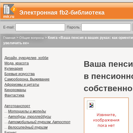
Электронная fb2-библиотека
E-mail:
Пароль:
>
>
Книга «Ваша пенсия в ваших руках: как ориенти
Главная
Общие вопросы
увеличить ее»
Дизайн, рукоделие, хобби
Ваша пенси
Мода, красота
Кулинария
в пенсионно
Боевые искусства
Самооборона. Выживание
Афоризмы и цитаты
собственно
Кинороманы
Фантастика
Автотранспорт
...
Мотоциклы и мопеды
...
Автобусы, троллейбусы
...
Автомобильный туризм. Автостоп
...
Велосипедный туризм
Бизнес