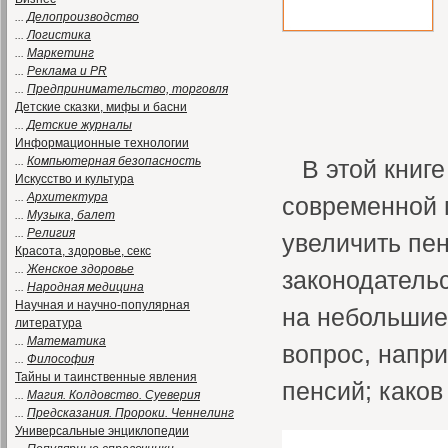
...
Делопроизводство
...
Логистика
...
Маркетинг
...
Реклама и PR
...
Предпринимательство, торговля
Детские сказки, мифы и басни
...
Детские журналы
Информационные технологии
...
Компьютерная безопасность
В этой книг
Искусство и культура
...
Архитектура
современной п
...
Музыка, балет
...
Религия
увеличить пе
Красота, здоровье, секс
...
Женское здоровье
законодательс
...
Народная медицина
Научная и научно-популярная
на небольшие
литература
...
Математика
вопрос, напр
...
Философия
Тайны и таинственные явления
пенсий; каков
...
Магия. Колдовство. Суеверия
...
Предсказания. Пророки. Ченнелинг
Универсальные энциклопедии