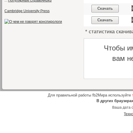
...
Популярные справочники
Скачать
Cambridge University Press
Скачать
* статистика скачив
Чтобы и
вам н
Для правильной работы fb2Мира используйте
В других браузера
Ваша дата о
Техн
©