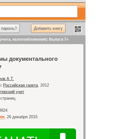
 пароль?
Добавить книгу
учета, налогообложения): Выпуск 7»
емы документального
7
ов А.Т.
:
Российская газета
,
2012
терский учет
страниц
3924
,
26 декабря 2015
in