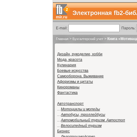
Электронная fb2-биб
E-mail:
Пароль:
>
>
Книга «Мотивац
Главная
Бухгалтерский учет
Дизайн, рукоделие, хобби
Мода, красота
Кулинария
Боевые искусства
Самооборона. Выживание
Афоризмы и цитаты
Кинороманы
Фантастика
Автотранспорт
...
Мотоциклы и мопеды
...
Автобусы, троллейбусы
...
Автомобильный туризм. Автостоп
...
Велосипедный туризм
Бизнес
...
Делопроизводство