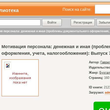
Поиск на сайте:
лиотека
Регистрация
Забыли
ия персонала: денежная и иная (проблемы документального оформления, 
Мотивация персонала: денежная и иная (пробл
оформления, учета, налогообложения): Выпуск 
Автор:
Гаврил
Издательство
Жанр:
Бухгал
Страниц:
160
ID книги:
212
Загрузил:
adm