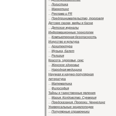
...
Логистика
...
Маркетинг
...
Реклама и PR
...
Предпринимательство, торговля
Детские сказки, мифы и басни
...
Детские журналы
Информационные технологии
...
Компьютерная безопасность
Искусство и культура
...
Архитектура
...
Музыка, балет
...
Религия
Красота, здоровье, секс
...
Женское здоровье
...
Народная медицина
Научная и научно-популярная
литература
...
Математика
...
Философия
Тайны и таинственные явления
...
Магия. Колдовство. Суеверия
...
Предсказания. Пророки. Ченнелинг
Универсальные энциклопедии
...
Популярные справочники