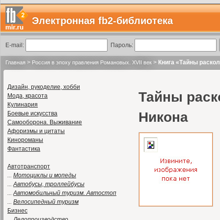
Электронная fb2-библиотека
E-mail:
Пароль:
>
>
Книга «Тайны раскол
Главная
Россия в эпоху правления Романовых. XVII век
Дизайн, рукоделие, хобби
Тайны раск
Мода, красота
Кулинария
Никона
Боевые искусства
Самооборона. Выживание
Афоризмы и цитаты
Кинороманы
Фантастика
Автотранспорт
...
Мотоциклы и мопеды
...
Автобусы, троллейбусы
...
Автомобильный туризм. Автостоп
...
Велосипедный туризм
Бизнес
...
Делопроизводство