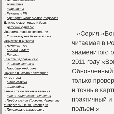
...
Логистика
...
Маркетинг
...
Реклама и PR
...
Предпринимательство, торговля
Детские сказки, мифы и басни
...
Детские журналы
«Серия «Во
Информационные технологии
...
Компьютерная безопасность
Искусство и культура
читаемая в Р
...
Архитектура
...
Музыка, балет
знаменитого о
...
Религия
Красота, здоровье, секс
2011 году «Во
...
Женское здоровье
...
Народная медицина
Обновленный 
Научная и научно-популярная
литература
только прове
...
Математика
...
Философия
и точные карт
Тайны и таинственные явления
...
Магия. Колдовство. Суеверия
практичный и
...
Предсказания. Пророки. Ченнелинг
Универсальные энциклопедии
подъем.»
...
Популярные справочники