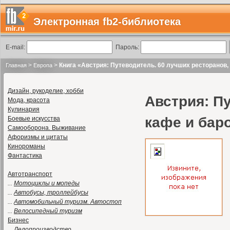
Электронная fb2-библиотека
E-mail:
Пароль:
>
>
Книга «Австрия: Путеводитель. 60 лучших ресторанов,
Главная
Европа
Дизайн, рукоделие, хобби
Австрия: П
Мода, красота
Кулинария
кафе и бар
Боевые искусства
Самооборона. Выживание
Афоризмы и цитаты
Кинороманы
Фантастика
Автотранспорт
...
Мотоциклы и мопеды
...
Автобусы, троллейбусы
...
Автомобильный туризм. Автостоп
...
Велосипедный туризм
Бизнес
...
Делопроизводство