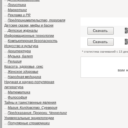
...
Логистика
...
Маркетинг
...
Реклама и PR
...
Предпринимательство, торговля
Детские сказки, мифы и басни
...
Детские журналы
Скачать
Информационные технологии
...
Компьютерная безопасность
Скачать
Искусство и культура
...
Архитектура
* статистика скачиваний с 13 де
...
Музыка, балет
...
Религия
Красота, здоровье, секс
вам 
...
Женское здоровье
...
Народная медицина
Научная и научно-популярная
литература
...
Математика
...
Философия
Тайны и таинственные явления
...
Магия. Колдовство. Суеверия
...
Предсказания. Пророки. Ченнелинг
Универсальные энциклопедии
...
Популярные справочники