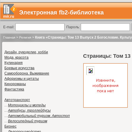
Электронная fb2-библиотека
E-mail:
Пароль:
>
>
Книга «Страницы: Том 13 Выпуск 2 Богословие. Культ
Главная
Религия
Дизайн, рукоделие, хобби
Страницы: Том 13
Мода, красота
Кулинария
Боевые искусства
Самооборона. Выживание
Афоризмы и цитаты
Кинороманы
Фантастика
Автотранспорт
...
Мотоциклы и мопеды
...
Автобусы, троллейбусы
...
Автомобильный туризм. Автостоп
...
Велосипедный туризм
Бизнес
...
Делопроизводство