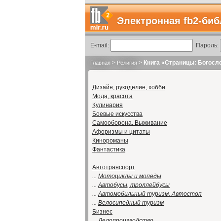
Электронная fb2-биб
E-mail:
Пароль:
>
>
Книга «Страницы: Богосло
Главная
Религия
Дизайн, рукоделие, хобби
Мода, красота
Кулинария
Боевые искусства
Самооборона. Выживание
Афоризмы и цитаты
Кинороманы
Фантастика
Автотранспорт
...
Мотоциклы и мопеды
...
Автобусы, троллейбусы
...
Автомобильный туризм. Автостоп
...
Велосипедный туризм
Бизнес
...
Делопроизводство