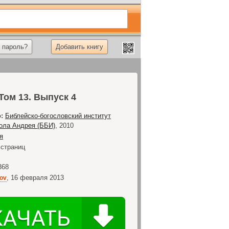
 пароль?
Добавить книгу
Том 13. Выпуск 4
:
Библейско-богословский институт
тола Андрея (ББИ)
,
2010
я
страниц
368
,
16 февраля 2013
kov