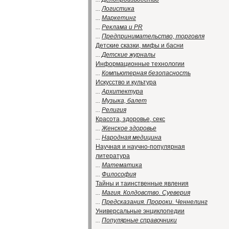
...
Логистика
...
Маркетинг
...
Реклама и PR
...
Предпринимательство, торговля
Детские сказки, мифы и басни
...
Детские журналы
Информационные технологии
...
Компьютерная безопасность
Искусство и культура
...
Архитектура
...
Музыка, балет
...
Религия
Красота, здоровье, секс
...
Женское здоровье
...
Народная медицина
Научная и научно-популярная
литература
...
Математика
...
Философия
Тайны и таинственные явления
...
Магия. Колдовство. Суеверия
...
Предсказания. Пророки. Ченнелинг
Универсальные энциклопедии
...
Популярные справочники