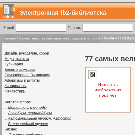
Электронная fb2-библиотека
E-mail:
Пароль:
>
>
Книга «77 самых 
Главная
Тайны (таинственные явления в природе и истории)
Дизайн, рукоделие, хобби
77 самых вел
Мода, красота
Кулинария
Боевые искусства
Самооборона. Выживание
Афоризмы и цитаты
Кинороманы
Фантастика
Автотранспорт
...
Мотоциклы и мопеды
...
Автобусы, троллейбусы
...
Автомобильный туризм. Автостоп
...
Велосипедный туризм
Бизнес
...
Делопроизводство