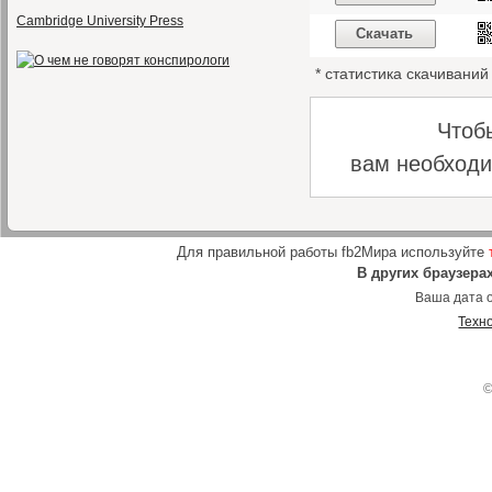
Cambridge University Press
Скачать
* статистика скачивани
Чтоб
вам необход
Для правильной работы fb2Мира используйте
В других браузера
Ваша дата о
Техн
©