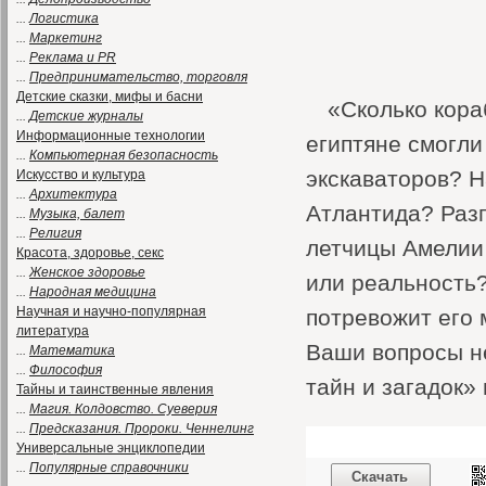
...
Логистика
...
Маркетинг
...
Реклама и PR
...
Предпринимательство, торговля
Детские сказки, мифы и басни
«Сколько кора
...
Детские журналы
Информационные технологии
египтяне смогли
...
Компьютерная безопасность
экскаваторов? Н
Искусство и культура
...
Архитектура
Атлантида? Разг
...
Музыка, балет
...
Религия
летчицы Амелии
Красота, здоровье, секс
...
Женское здоровье
или реальность?
...
Народная медицина
Научная и научно-популярная
потревожит его 
литература
Ваши вопросы не
...
Математика
...
Философия
тайн и загадок»
Тайны и таинственные явления
...
Магия. Колдовство. Суеверия
...
Предсказания. Пророки. Ченнелинг
Универсальные энциклопедии
...
Популярные справочники
Скачать