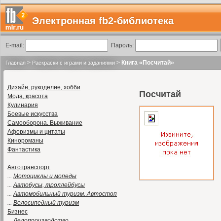
Электронная fb2-библиотека
E-mail:
Пароль:
>
>
Книга «Посчитай»
Главная
Раскраски с играми и заданиями
Дизайн, рукоделие, хобби
Посчитай
Мода, красота
Кулинария
Боевые искусства
Самооборона. Выживание
Афоризмы и цитаты
Кинороманы
Фантастика
Автотранспорт
...
Мотоциклы и мопеды
...
Автобусы, троллейбусы
...
Автомобильный туризм. Автостоп
...
Велосипедный туризм
Бизнес
...
Делопроизводство