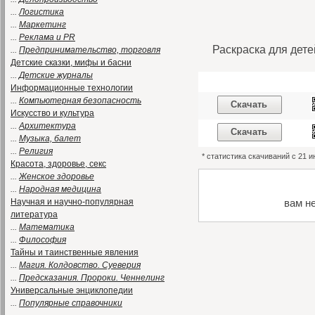
...
Логистика
...
Маркетинг
...
Реклама и PR
Раскраска для дете
...
Предпринимательство, торговля
Детские сказки, мифы и басни
...
Детские журналы
Информационные технологии
...
Компьютерная безопасность
Скачать
Искусство и культура
...
Архитектура
Скачать
...
Музыка, балет
...
Религия
* статистика скачиваний с 21 
Красота, здоровье, секс
...
Женское здоровье
...
Народная медицина
Научная и научно-популярная
вам н
литература
...
Математика
...
Философия
Тайны и таинственные явления
...
Магия. Колдовство. Суеверия
...
Предсказания. Пророки. Ченнелинг
Универсальные энциклопедии
...
Популярные справочники