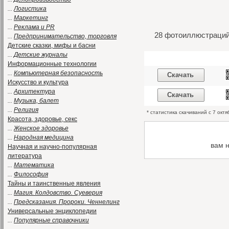
...
Логистика
...
Маркетинг
...
Реклама и PR
28 фотоиллюстраций
...
Предпринимательство, торговля
Детские сказки, мифы и басни
...
Детские журналы
Информационные технологии
...
Компьютерная безопасность
Скачать
Искусство и культура
...
Архитектура
Скачать
...
Музыка, балет
...
Религия
* статистика скачиваний с 7 окт
Красота, здоровье, секс
...
Женское здоровье
...
Народная медицина
вам 
Научная и научно-популярная
литература
...
Математика
...
Философия
Тайны и таинственные явления
...
Магия. Колдовство. Суеверия
...
Предсказания. Пророки. Ченнелинг
Универсальные энциклопедии
...
Популярные справочники