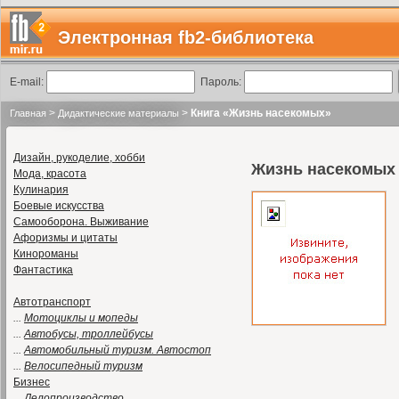
Электронная fb2-библиотека
E-mail:
Пароль:
>
>
Книга «Жизнь насекомых»
Главная
Дидактические материалы
Дизайн, рукоделие, хобби
Жизнь насекомых
Мода, красота
Кулинария
Боевые искусства
Самооборона. Выживание
Афоризмы и цитаты
Кинороманы
Фантастика
Автотранспорт
...
Мотоциклы и мопеды
...
Автобусы, троллейбусы
...
Автомобильный туризм. Автостоп
...
Велосипедный туризм
Бизнес
...
Делопроизводство