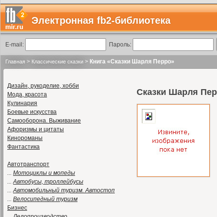
Электронная fb2-библиотека
E-mail:
Пароль:
>
>
Книга «Сказки Шарля Перро»
Главная
Классические сказки
Дизайн, рукоделие, хобби
Сказки Шарля Пе
Мода, красота
Кулинария
Боевые искусства
Самооборона. Выживание
Афоризмы и цитаты
Кинороманы
Фантастика
Автотранспорт
...
Мотоциклы и мопеды
...
Автобусы, троллейбусы
...
Автомобильный туризм. Автостоп
...
Велосипедный туризм
Бизнес
...
Делопроизводство