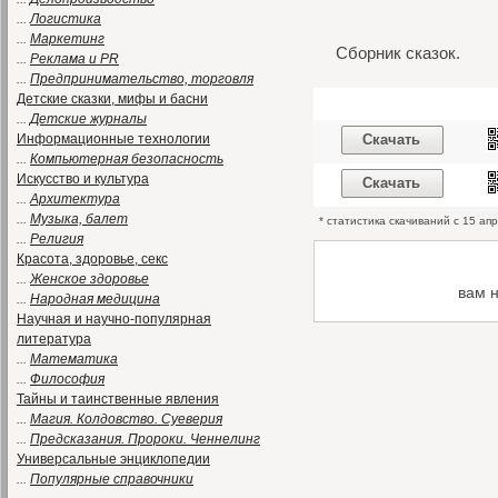
...
Логистика
...
Маркетинг
Сборник сказок.
...
Реклама и PR
...
Предпринимательство, торговля
Детские сказки, мифы и басни
...
Детские журналы
Информационные технологии
Скачать
...
Компьютерная безопасность
Искусство и культура
Скачать
...
Архитектура
...
Музыка, балет
* статистика скачиваний с 15 ап
...
Религия
Красота, здоровье, секс
...
Женское здоровье
вам 
...
Народная медицина
Научная и научно-популярная
литература
...
Математика
...
Философия
Тайны и таинственные явления
...
Магия. Колдовство. Суеверия
...
Предсказания. Пророки. Ченнелинг
Универсальные энциклопедии
...
Популярные справочники