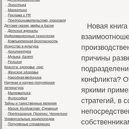
...
Логистика
...
Маркетинг
...
Реклама и PR
...
Предпринимательство, торговля
Новая книга
Детские сказки, мифы и басни
...
Детские журналы
взаимоотноше
Информационные технологии
...
Компьютерная безопасность
производстве
Искусство и культура
...
Архитектура
причины разв
...
Музыка, балет
...
Религия
подразделения
Красота, здоровье, секс
...
Женское здоровье
конфликта? О
...
Народная медицина
Научная и научно-популярная
литература
яркими приме
...
Математика
...
Философия
стратегий, в 
Тайны и таинственные явления
...
Магия. Колдовство. Суеверия
непосредстве
...
Предсказания. Пророки. Ченнелинг
Универсальные энциклопедии
собственникам
...
Популярные справочники