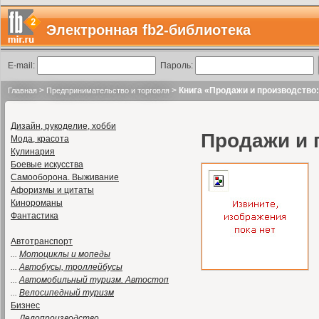
Электронная fb2-библиотека
E-mail:
Пароль:
>
>
Книга «Продажи и производство:
Главная
Предпринимательство и торговля
Дизайн, рукоделие, хобби
Продажи и 
Мода, красота
Кулинария
Боевые искусства
Самооборона. Выживание
Афоризмы и цитаты
Кинороманы
Фантастика
Автотранспорт
...
Мотоциклы и мопеды
...
Автобусы, троллейбусы
...
Автомобильный туризм. Автостоп
...
Велосипедный туризм
Бизнес
...
Делопроизводство