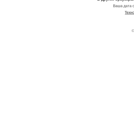
Ваша дата о
Техн
©