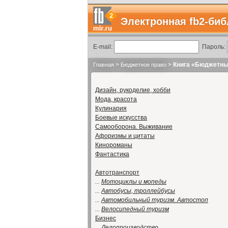
Электронная fb2-биб
E-mail:
Пароль:
>
>
Книга «Бюджетный
Главная
Бюджетное право
Дизайн, рукоделие, хобби
Мода, красота
Кулинария
Боевые искусства
Самооборона. Выживание
Афоризмы и цитаты
Кинороманы
Фантастика
Автотранспорт
...
Мотоциклы и мопеды
...
Автобусы, троллейбусы
...
Автомобильный туризм. Автостоп
...
Велосипедный туризм
Бизнес
...
Делопроизводство