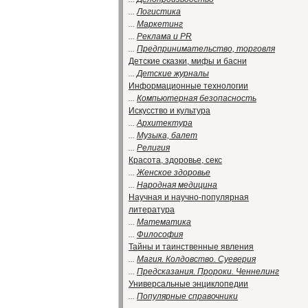
...
Логистика
...
Маркетинг
...
Реклама и PR
...
Предпринимательство, торговля
Детские сказки, мифы и басни
...
Детские журналы
Информационные технологии
...
Компьютерная безопасность
Искусство и культура
...
Архитектура
...
Музыка, балет
...
Религия
Красота, здоровье, секс
...
Женское здоровье
...
Народная медицина
Научная и научно-популярная
литература
...
Математика
...
Философия
Тайны и таинственные явления
...
Магия. Колдовство. Суеверия
...
Предсказания. Пророки. Ченнелинг
Универсальные энциклопедии
...
Популярные справочники