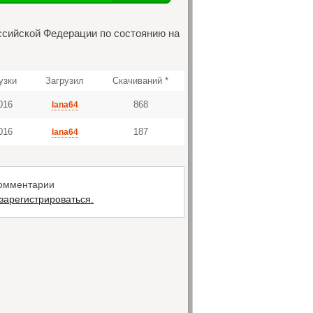
ссийской Федерации по состоянию на
узки
Загрузил
Скачиваний *
016
868
lana64
016
187
lana64
комментарии
зарегистрироваться.