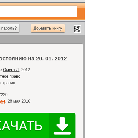
 пароль?
Добавить книгу
стоянию на 20. 01. 2012
:
Омега-Л
,
2012
тное право
страниц
7220
,
28 мая 2016
a64