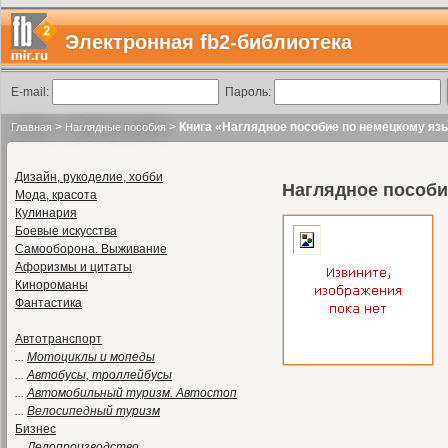
Электронная fb2-библиотека
E-mail:
Пароль:
>
>
Книга «Наглядное пособие по немецкому язы
Главная
Наглядные пособия
Дизайн, рукоделие, хобби
Наглядное пособие
Мода, красота
Кулинария
Боевые искусства
Самооборона. Выживание
Афоризмы и цитаты
Кинороманы
Фантастика
Автотранспорт
...
Мотоциклы и мопеды
...
Автобусы, троллейбусы
...
Автомобильный туризм. Автостоп
...
Велосипедный туризм
Бизнес
...
Делопроизводство