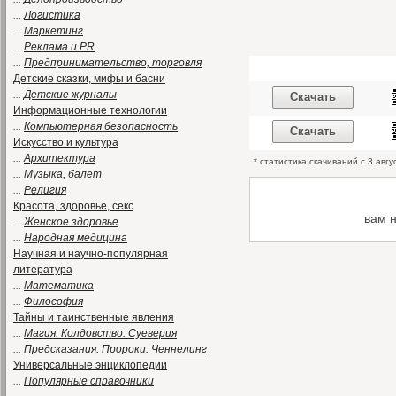
...
Логистика
...
Маркетинг
...
Реклама и PR
...
Предпринимательство, торговля
Детские сказки, мифы и басни
...
Детские журналы
Скачать
Информационные технологии
...
Компьютерная безопасность
Скачать
Искусство и культура
...
Архитектура
* статистика скачиваний с 3 авгу
...
Музыка, балет
...
Религия
Красота, здоровье, секс
вам 
...
Женское здоровье
...
Народная медицина
Научная и научно-популярная
литература
...
Математика
...
Философия
Тайны и таинственные явления
...
Магия. Колдовство. Суеверия
...
Предсказания. Пророки. Ченнелинг
Универсальные энциклопедии
...
Популярные справочники