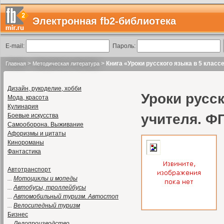
Электронная fb2-библиотека
E-mail:
Пароль:
>
>
Книга «Уроки русского языка в 5 клас
Главная
Методическая литература
Дизайн, рукоделие, хобби
Уроки русск
Мода, красота
Кулинария
учителя. Ф
Боевые искусства
Самооборона. Выживание
Афоризмы и цитаты
Кинороманы
Фантастика
Автотранспорт
...
Мотоциклы и мопеды
...
Автобусы, троллейбусы
...
Автомобильный туризм. Автостоп
...
Велосипедный туризм
Бизнес
...
Делопроизводство