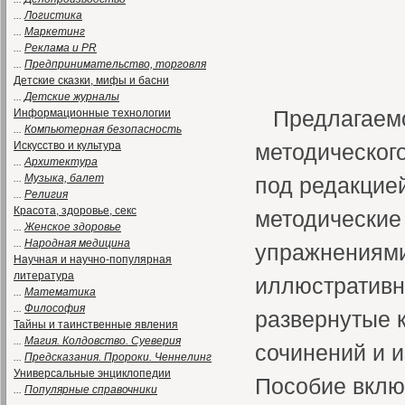
...
Логистика
...
Маркетинг
...
Реклама и PR
...
Предпринимательство, торговля
Детские сказки, мифы и басни
...
Детские журналы
Предлагаемо
Информационные технологии
...
Компьютерная безопасность
Искусство и культура
методического
...
Архитектура
...
Музыка, балет
под редакцие
...
Религия
Красота, здоровье, секс
методические
...
Женское здоровье
...
Народная медицина
упражнениями
Научная и научно-популярная
литература
иллюстративн
...
Математика
...
Философия
развернутые к
Тайны и таинственные явления
...
Магия. Колдовство. Суеверия
сочинений и и
...
Предсказания. Пророки. Ченнелинг
Универсальные энциклопедии
Пособие вклю
...
Популярные справочники