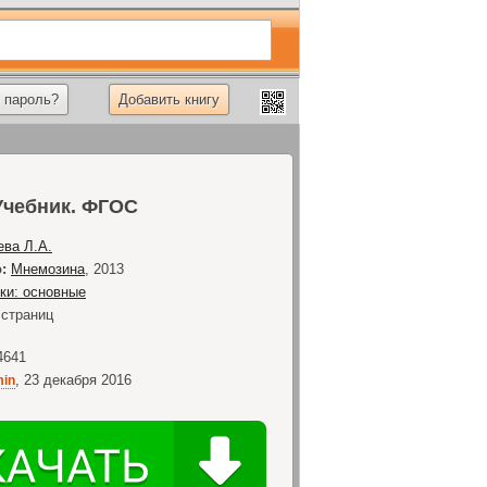
 пароль?
Добавить книгу
 Учебник. ФГОС
ева Л.А.
:
Мнемозина
,
2013
ки: основные
страниц
4641
,
23 декабря 2016
in