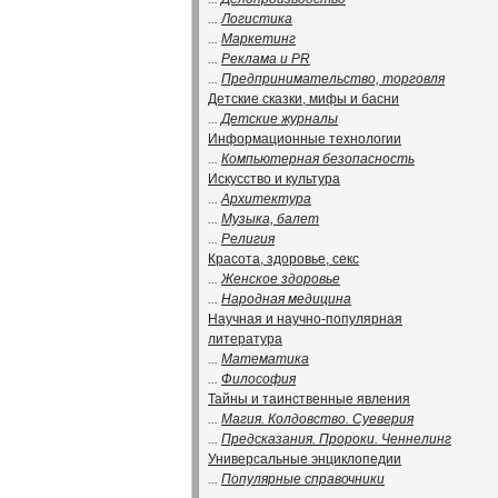
...
Логистика
...
Маркетинг
...
Реклама и PR
...
Предпринимательство, торговля
Детские сказки, мифы и басни
...
Детские журналы
Информационные технологии
...
Компьютерная безопасность
Искусство и культура
...
Архитектура
...
Музыка, балет
...
Религия
Красота, здоровье, секс
...
Женское здоровье
...
Народная медицина
Научная и научно-популярная
литература
...
Математика
...
Философия
Тайны и таинственные явления
...
Магия. Колдовство. Суеверия
...
Предсказания. Пророки. Ченнелинг
Универсальные энциклопедии
...
Популярные справочники