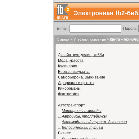
Электронная fb2-биб
E-mail:
Пароль:
>
>
Книга «Техноло
Главная
Учебники: основные
Дизайн, рукоделие, хобби
Мода, красота
Кулинария
Боевые искусства
Самооборона. Выживание
Афоризмы и цитаты
Кинороманы
Фантастика
Автотранспорт
...
Мотоциклы и мопеды
...
Автобусы, троллейбусы
...
Автомобильный туризм. Автостоп
...
Велосипедный туризм
Бизнес
...
Делопроизводство