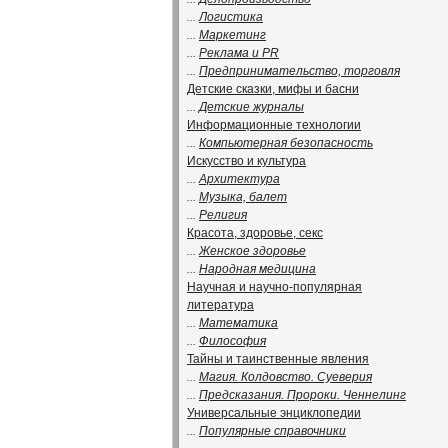
...
Логистика
...
Маркетинг
...
Реклама и PR
...
Предпринимательство, торговля
Детские сказки, мифы и басни
...
Детские журналы
Информационные технологии
...
Компьютерная безопасность
Искусство и культура
...
Архитектура
...
Музыка, балет
...
Религия
Красота, здоровье, секс
...
Женское здоровье
...
Народная медицина
Научная и научно-популярная
литература
...
Математика
...
Философия
Тайны и таинственные явления
...
Магия. Колдовство. Суеверия
...
Предсказания. Пророки. Ченнелинг
Универсальные энциклопедии
...
Популярные справочники