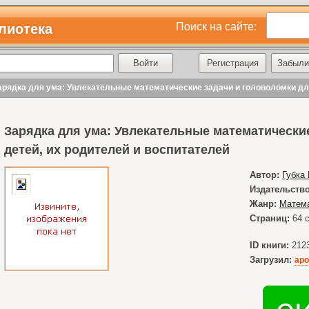
Поиск на сайте:
лиотека
Регистрация
Забыли
арядка для ума: Увлекательные математические задачи и головоломки для
Зарядка для ума: Увлекательные математически
детей, их родителей и воспитателей
Автор:
Губка
Издательство
Жанр:
Матема
Страниц:
64
с
ID книги:
212
Загрузил:
apo