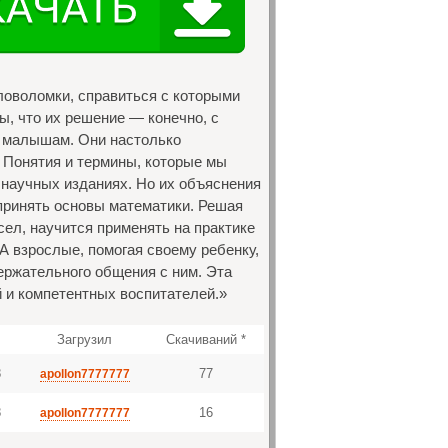
ловоломки, справиться с которыми
, что их решение — конечно, с
 малышам. Они настолько
. Понятия и термины, которые мы
 научных изданиях. Но их объяснения
принять основы математики. Решая
сел, научится применять на практике
 А взрослые, помогая своему ребенку,
ержательного общения с ним. Эта
 и компетентных воспитателей.»
Загрузил
Скачиваний *
8
77
apollon7777777
8
16
apollon7777777