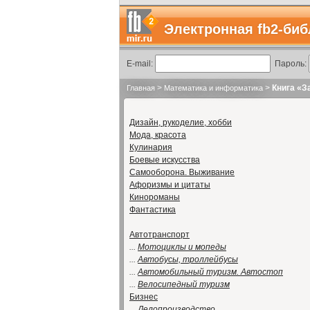
Электронная fb2-биб
E-mail:
Пароль:
>
>
Книга «З
Главная
Математика и информатика
Дизайн, рукоделие, хобби
Мода, красота
Кулинария
Боевые искусства
Самооборона. Выживание
Афоризмы и цитаты
Кинороманы
Фантастика
Автотранспорт
...
Мотоциклы и мопеды
...
Автобусы, троллейбусы
...
Автомобильный туризм. Автостоп
...
Велосипедный туризм
Бизнес
...
Делопроизводство