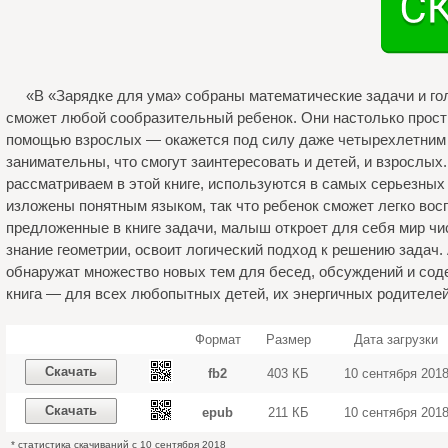
«В «Зарядке для ума» собраны математические задачи и го
сможет любой сообразительный ребенок. Они настолько просты
помощью взрослых — окажется под силу даже четырехлетним
занимательны, что смогут заинтересовать и детей, и взрослых
рассматриваем в этой книге, используются в самых серьезных
изложены понятным языком, так что ребенок сможет легко вос
предложенные в книге задачи, малыш откроет для себя мир чи
знание геометрии, освоит логический подход к решению задач.
обнаружат множество новых тем для бесед, обсуждений и сод
книга — для всех любопытных детей, их энергичных родителей
Формат
Размер
Дата загрузки
Скачать
fb2
403 КБ
10 сентября 201
Скачать
epub
211 КБ
10 сентября 201
* статистика скачиваний с 10 сентября 2018