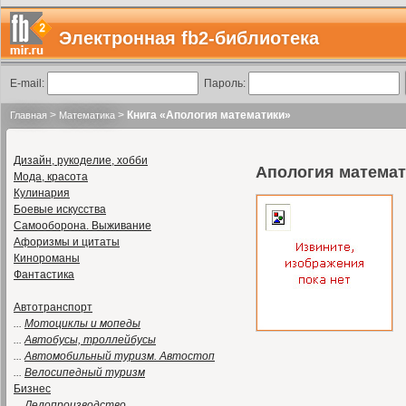
Электронная fb2-библиотека
E-mail:
Пароль:
>
>
Книга «Апология математики»
Главная
Математика
Дизайн, рукоделие, хобби
Апология математ
Мода, красота
Кулинария
Боевые искусства
Самооборона. Выживание
Афоризмы и цитаты
Кинороманы
Фантастика
Автотранспорт
...
Мотоциклы и мопеды
...
Автобусы, троллейбусы
...
Автомобильный туризм. Автостоп
...
Велосипедный туризм
Бизнес
...
Делопроизводство