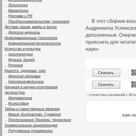
...
Логистика
...
Маркетинг
...
Реклама и PR
В этот сборник вош
...
Предпринимательство, торговля
Детские сказки, мифы и басни
Андреевича Успенског
...
Детские журналы
дополненные. Очерчив
Информационные технологии
прояснить для читат
...
Компьютерная безопасность
наук».
Искусство и культура
...
Архитектура
...
Музыка, балет
...
Религия
Красота, здоровье, секс
Скачать
...
Женское здоровье
...
Народная медицина
Скачать
Научная и научно-популярная
литература
* статистика скачиваний с 08 
...
Математика
...
Философия
Тайны и таинственные явления
...
Магия. Колдовство. Суеверия
вам н
...
Предсказания. Пророки. Ченнелинг
Универсальные энциклопедии
...
Популярные справочники