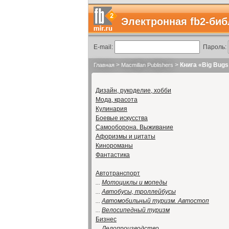
Электронная fb2-биб
E-mail:
Пароль:
>
>
Книга «Big Bugs
Главная
Macmillan Publishers
Дизайн, рукоделие, хобби
Мода, красота
Кулинария
Боевые искусства
Самооборона. Выживание
Афоризмы и цитаты
Кинороманы
Фантастика
Автотранспорт
...
Мотоциклы и мопеды
...
Автобусы, троллейбусы
...
Автомобильный туризм. Автостоп
...
Велосипедный туризм
Бизнес
...
Делопроизводство