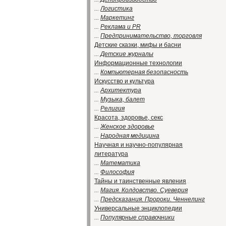
...
Логистика
...
Маркетинг
...
Реклама и PR
...
Предпринимательство, торговля
Детские сказки, мифы и басни
...
Детские журналы
Информационные технологии
...
Компьютерная безопасность
Искусство и культура
...
Архитектура
...
Музыка, балет
...
Религия
Красота, здоровье, секс
...
Женское здоровье
...
Народная медицина
Научная и научно-популярная
литература
...
Математика
...
Философия
Тайны и таинственные явления
...
Магия. Колдовство. Суеверия
...
Предсказания. Пророки. Ченнелинг
Универсальные энциклопедии
...
Популярные справочники