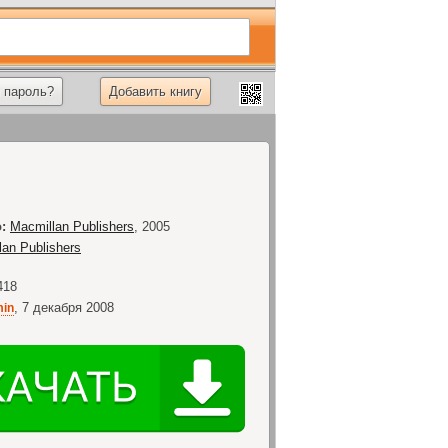
 пароль?
Добавить книгу
:
Macmillan Publishers
,
2005
lan Publishers
418
,
7 декабря 2008
in