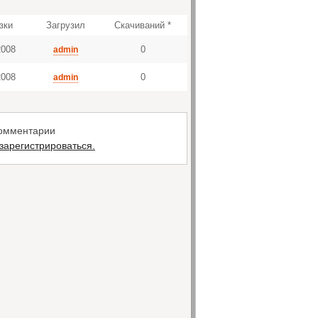
зки
Загрузил
Скачиваний *
2008
0
admin
2008
0
admin
комментарии
зарегистрироваться.