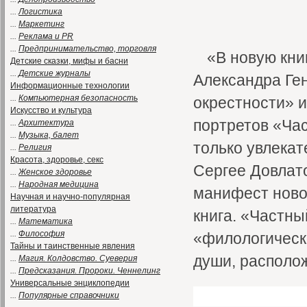
...
Логистика
...
Маркетинг
...
Реклама и PR
...
Предпринимательство, торговля
«В новую кни
Детские сказки, мифы и басни
...
Детские журналы
Александра Ге
Информационные технологии
...
Компьютерная безопасность
окрестности» 
Искусство и культура
портретов «Ча
...
Архитектура
...
Музыка, балет
только увлекат
...
Религия
Красота, здоровье, секс
Сергее Довлато
...
Женское здоровье
...
Народная медицина
манифест ново
Научная и научно-популярная
литература
книга. «Частн
...
Математика
...
Философия
«филологическ
Тайны и таинственные явления
души, располо
...
Магия. Колдовство. Суеверия
...
Предсказания. Пророки. Ченнелинг
Универсальные энциклопедии
...
Популярные справочники