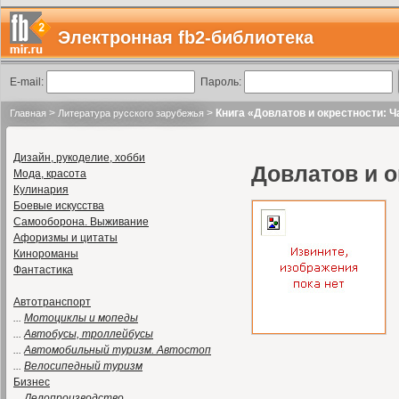
Электронная fb2-библиотека
E-mail:
Пароль:
>
>
Книга «Довлатов и окрестности: 
Главная
Литература русского зарубежья
Дизайн, рукоделие, хобби
Довлатов и о
Мода, красота
Кулинария
Боевые искусства
Самооборона. Выживание
Афоризмы и цитаты
Кинороманы
Фантастика
Автотранспорт
...
Мотоциклы и мопеды
...
Автобусы, троллейбусы
...
Автомобильный туризм. Автостоп
...
Велосипедный туризм
Бизнес
...
Делопроизводство