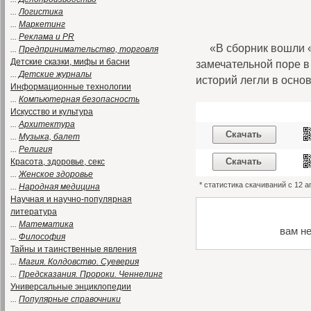
...
Логистика
...
Маркетинг
...
Реклама и PR
«В сборник вошли 
...
Предпринимательство, торговля
Детские сказки, мифы и басни
замечательной поре в
...
Детские журналы
историй легли в основ
Информационные технологии
...
Компьютерная безопасность
Искусство и культура
...
Архитектура
Скачать
...
Музыка, балет
...
Религия
Скачать
Красота, здоровье, секс
...
Женское здоровье
* статистика скачиваний с 12 
...
Народная медицина
Научная и научно-популярная
литература
...
Математика
вам н
...
Философия
Тайны и таинственные явления
...
Магия. Колдовство. Суеверия
...
Предсказания. Пророки. Ченнелинг
Универсальные энциклопедии
...
Популярные справочники